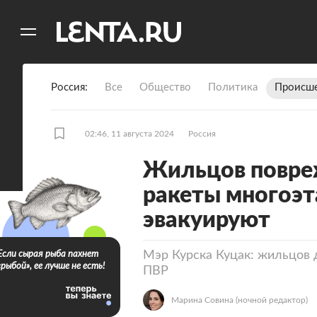
11
A
Россия
Все
Общество
Политика
Происше
02:46, 11 августа 2024
Россия
Жильцов повре
ракеты многоэт
эвакуируют
Мэр Курска Куцак: жильцов д
Если сырая рыба пахнет
«рыбой», ее лучше не есть!
ПВР
Марина Совина
(ночной редактор)