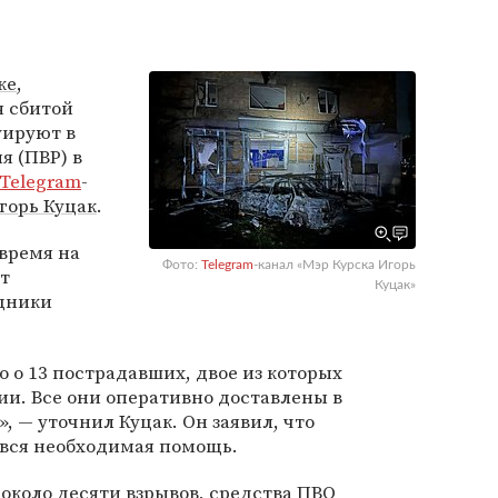
ке
,
 сбитой
уируют в
я (ПВР) в
Telegram
-
горь Куцак
.
 время на
Фото:
Telegram
-канал «Мэр Курска Игорь
т
Куцак»
дники
 о 13 пострадавших, двое из которых
ии. Все они оперативно доставлены в
, — уточнил Куцак. Он заявил, что
 вся необходимая помощь.
около десяти взрывов, средства ПВО