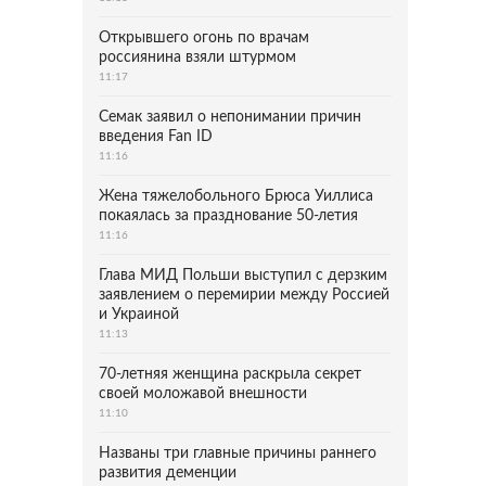
Открывшего огонь по врачам
россиянина взяли штурмом
11:17
Семак заявил о непонимании причин
введения Fan ID
11:16
Жена тяжелобольного Брюса Уиллиса
покаялась за празднование 50-летия
11:16
Глава МИД Польши выступил с дерзким
заявлением о перемирии между Россией
и Украиной
11:13
70-летняя женщина раскрыла секрет
своей моложавой внешности
11:10
Названы три главные причины раннего
развития деменции