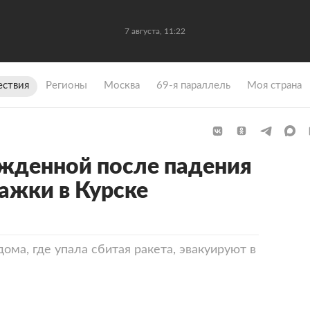
7 августа, 11:22
ствия
Регионы
Москва
69-я параллель
Моя страна
жденной после падения
ажки в Курске
ома, где упала сбитая ракета, эвакуируют в