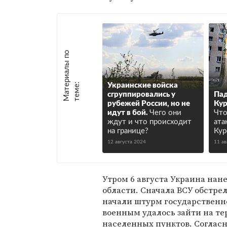
М
а
т
р
и
а
л
ы
п
о
т
е
м
е
е
:
Украинские войска
сгруппировались у
Пад
рубежей России, но не
Кур
идут в бой.
Чего они
Что
ждут и что происходит
ата
на границе?
Кур
12 августа 2024
11 ав
Утром 6 августа Украина нан
области. Сначала ВСУ обстре
начали штурм государственн
военным удалось зайти на те
населенных пунктов. Соглас