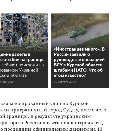
«Иностранцев много». В
ение ракеты в
России заявили о
ске и бои на границе.
руководстве операцией
 сейчас происходит в
ВСУ в Курской области
кованной Украиной
штабами НАТО. Что об
ской области
этом известно?
густа 2024
10 августа 2024
есла массированный удар по Курской
ляли приграничный город Суджу, после чего
ой границы. В результате украинским
рриторию России и взять под контроль ряд
но последним официальным данным на 12