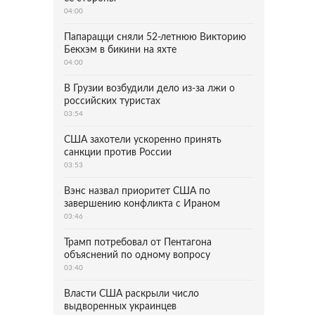
04:00
Папарацци сняли 52-летнюю Викторию
Бекхэм в бикини на яхте
04:00
В Грузии возбудили дело из-за лжи о
российских туристах
03:54
США захотели ускоренно принять
санкции против России
03:53
Вэнс назвал приоритет США по
завершению конфликта с Ираном
03:46
Трамп потребовал от Пентагона
объяснений по одному вопросу
03:40
Власти США раскрыли число
выдворенных украинцев