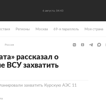
6 августа, 04:43
ствия
Регионы
Москва
69-я параллель
Моя страна
Россия
та» рассказал о
е ВСУ захватить
планировали захватить Курскую АЭС 11
ла