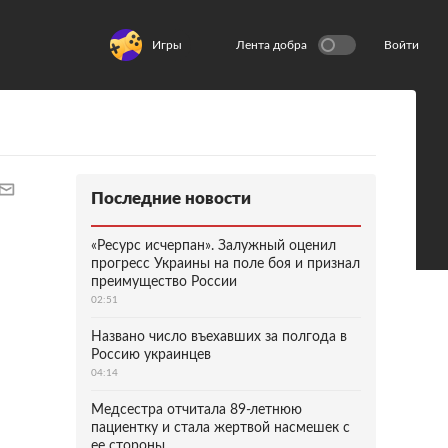
Игры
Лента добра
Войти
Последние новости
«Ресурс исчерпан». Залужный оценил
прогресс Украины на поле боя и признал
преимущество России
02:51
Названо число въехавших за полгода в
Россию украинцев
04:14
Медсестра отчитала 89-летнюю
пациентку и стала жертвой насмешек с
ее стороны