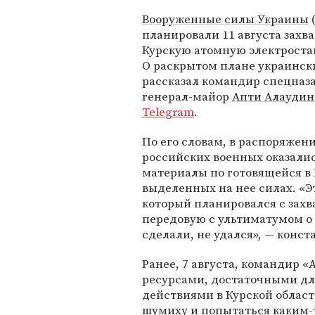
Вооруженные силы
Украины
планировали 11 августа захв
Курскую атомную электроста
О раскрытом плане украинск
рассказал командир спецназ
генерал-майор
Апти Алаудин
Telegram
.
По его словам, в распоряжен
российских военных оказали
материалы по готовящейся в 
выделенных на нее силах. «Э
который планировался с захв
передовую с ультиматумом о 
сделали, не удался», — конс
Ранее, 7 августа, командир 
ресурсами, достаточными для
действиями в Курской облас
шумиху и попытаться каким-то