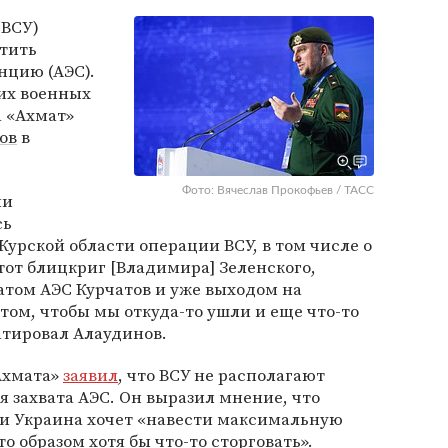
(ВСУ)
атить
нцию (АЭС).
их военных
а «Ахмат»
ов
в
Фото: Вячеслав Прокофьев / ТАСС
ии
сь
Курской области операции ВСУ, в том числе о
тот блицкриг [Владимира] Зеленского,
атом АЭС Курчатов и уже выходом на
том, чтобы мы откуда-то ушли и еще что-то
татировал Алаудинов.
«Ахмата»
заявил
, что ВСУ не располагают
 захвата АЭС. Он выразил мнение, что
ти Украина хочет «навести максимальную
 образом хотя бы что-то сторговать».