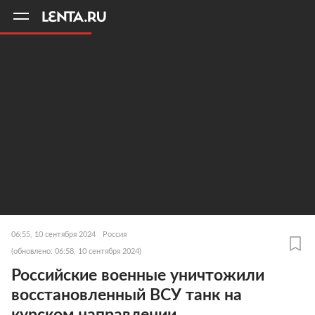
11
A
06:55, 10 сентября 2024
Россия
(обновлено: 06:58, 10 сентября 2024)
Российские военные уничтожили
восстановленный ВСУ танк на
курском направлении