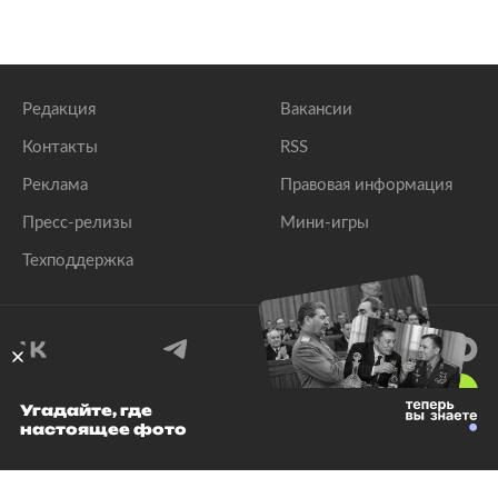
Редакция
Вакансии
Контакты
RSS
Реклама
Правовая информация
Пресс-релизы
Мини-игры
Техподдержка
18
+
Угадайте, где
настоящее фото
© 1999–2026 Все права защищены.
ООО «Лента.Ру»
Лента добра