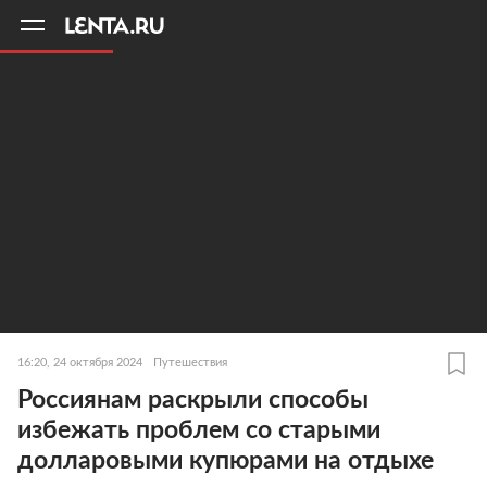
11
A
16:20, 24 октября 2024
Путешествия
Россиянам раскрыли способы
избежать проблем со старыми
долларовыми купюрами на отдыхе