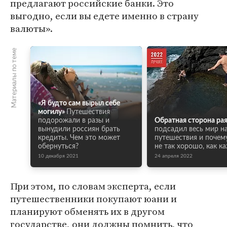
предлагают российские банки. Это
выгодно, если вы едете именно в страну
валюты».
Материалы по теме
«Я будто сам вырыл себе
могилу»
Путешествия
подорожали в разы и
Обратная сторона рая
вынудили россиян брать
подсадил весь мир н
кредиты. Чем это может
путешествия и почем
обернуться?
не так хорошо, как к
10 декабря 2021
24 апреля 2022
При этом, по словам эксперта, если
путешественники покупают юани и
планируют обменять их в другом
государстве, они должны помнить, что