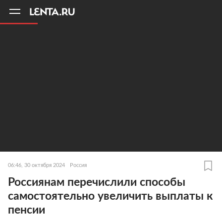
11
A
06:46, 30 октября 2024
Россия
Россиянам перечислили способы
самостоятельно увеличить выплаты к
пенсии