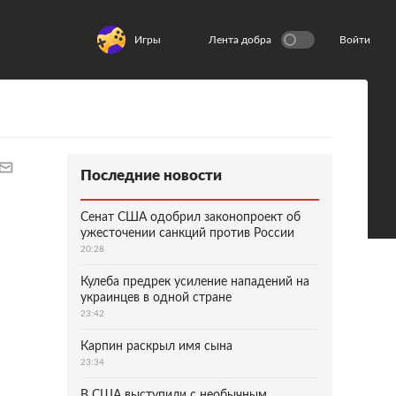
Игры
Лента добра
Войти
Последние новости
Сенат США одобрил законопроект об
ужесточении санкций против России
20:28
Кулеба предрек усиление нападений на
украинцев в одной стране
23:42
Карпин раскрыл имя сына
23:34
В США выступили с необычным