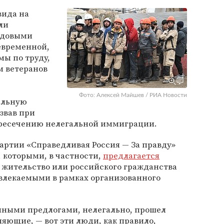
вида на
ли
удовыми
евременной,
мы по труду,
м ветеранов
Фото: Алексей Майшев / РИА Новости
ельную
звав при
пресечению нелегальной иммиграции.
артии «Справедливая Россия — За правду»
, которыми, в частности,
предлагается
 жительство или российского гражданства
лекаемыми в рамках организованного
анными предлогами, нелегально, прошел
яющие, — вот эти люди, как правило,