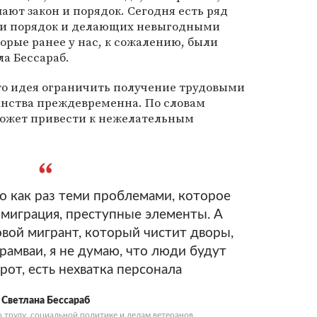
ают закон и порядок. Сегодня есть ряд
ти порядок и делающих невыгодными
рые ранее у нас, к сожалению, были
а Бессараб.
то идея ограничить получение трудовыми
нства преждевременна. По словам
может привести к нежелательным
 как раз теми проблемами, которое
 миграция, преступные элементы. А
овой мигрант, который чистит дворы,
трамваи, я не думаю, что люди будут
рот, есть нехватка персонала
Светлана Бессараб
о труду, социальной политике и делам ветеранов