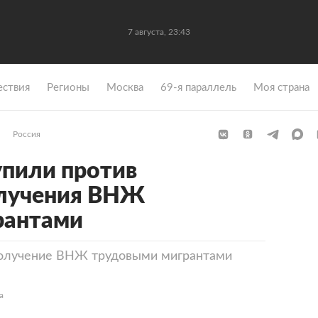
7 августа, 23:43
ствия
Регионы
Москва
69-я параллель
Моя страна
Россия
упили против
олучения ВНЖ
рантами
 получение ВНЖ трудовыми мигрантами
а