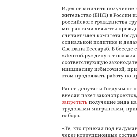
Идея ограничить получение 
жительство (ВНЖ) в России и
российского гражданства тр
мигрантами является прежд
считает член комитета Госду
социальной политике и дела
Светлана Бессараб. В беседе с
«Лентой.ру» депутат назвала
соответствующую законодат
инициативу избыточной, при
этом продолжать работу по 
Ранее депутаты Госдумы от п
внесли пакет законопроектов
запретить
получение вида на
трудовыми мигрантами, прив
набора.
«Те, кто приехал под надум
через коррупционные составл