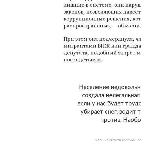
лишние в системе, они наруш
законов, позволяющих навес
коррупционные решения, кото
распространены», — объяснил
При этом она подчеркнула, ч
мигрантами ВНЖ или гражда
депутата, подобный запрет 
последствиям.
Население недовольно
создала нелегальная
если у нас будет труд
убирает снег, водит 
против. Наобо
член комитета Госдумы п