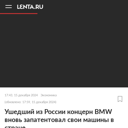
11
A
17:43, 15 декабря 2024
Экономика
(обновлено: 17:59, 15 декабря 2024)
Ушедший из России концерн BMW
вновь запатентовал свои машины в
стране