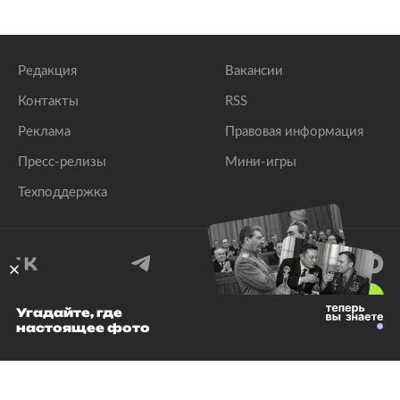
Редакция
Вакансии
Контакты
RSS
Реклама
Правовая информация
Пресс-релизы
Мини-игры
Техподдержка
18
+
Угадайте, где
настоящее фото
© 1999–2026 Все права защищены.
ООО «Лента.Ру»
Лента добра
деактивирована. Добро