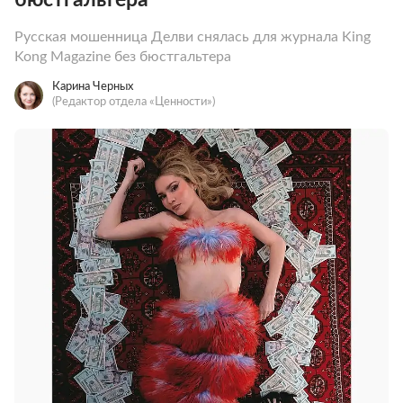
Русская мошенница Делви снялась для журнала King
Kong Magazine без бюстгальтера
Карина Черных
(Редактор отдела «Ценности»)