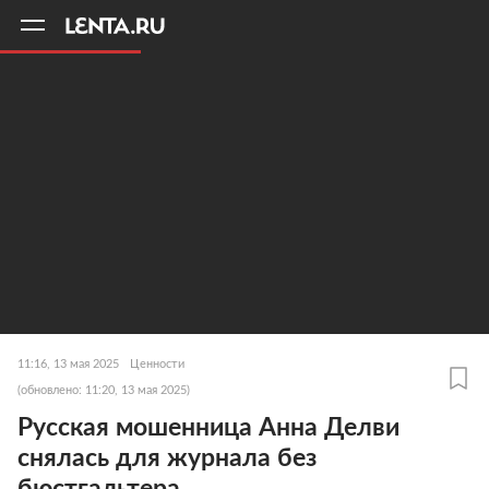
11
A
11:16, 13 мая 2025
Ценности
(обновлено: 11:20, 13 мая 2025)
Русская мошенница Анна Делви
снялась для журнала без
бюстгальтера