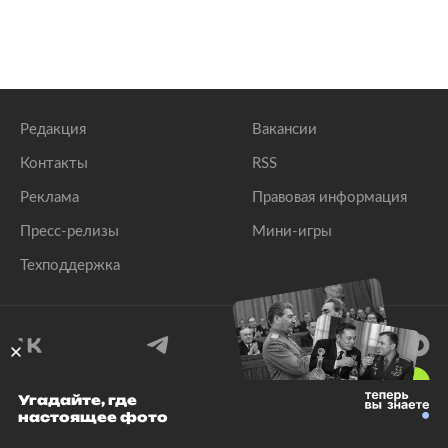
Редакция
Вакансии
Контакты
RSS
Реклама
Правовая информация
Пресс-релизы
Мини-игры
Техподдержка
18
+
Угадайте, где
настоящее фото
© 1999–2026 Все права защищены.
ООО «Лента.Ру»