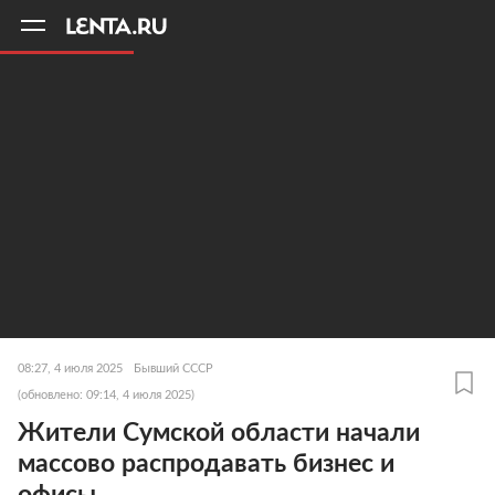
11
A
08:27, 4 июля 2025
Бывший СССР
(обновлено: 09:14, 4 июля 2025)
Жители Сумской области начали
массово распродавать бизнес и
офисы