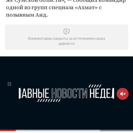
одной из групп спецназа «Ахмат» с
позывным Аид.
Комментарии закрыты за истечением срока
давности