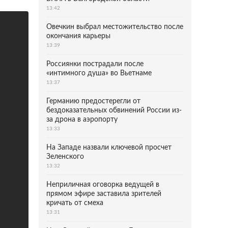
13:42
Овечкин выбрал местожительство после
окончания карьеры
13:39
Россиянки пострадали после
«интимного душа» во Вьетнаме
13:37
Германию предостерегли от
бездоказательных обвинений России из-
за дрона в аэропорту
13:33
На Западе назвали ключевой просчет
Зеленского
13:32
Неприличная оговорка ведущей в
прямом эфире заставила зрителей
кричать от смеха
13:31