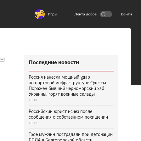
Игры
Лента добра
Войти
Последние новости
Россия нанесла мощный удар
по портовой инфраструктуре Одессы.
Поражен бывший черноморский хаб
Украины, горят военные склады
13:15
Российский юрист исчез после
сообщения о собственном похищении
13:42
Трое мужчин пострадали при детонации
БПЛА в Белгородской области