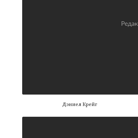
Дэниел Крейг