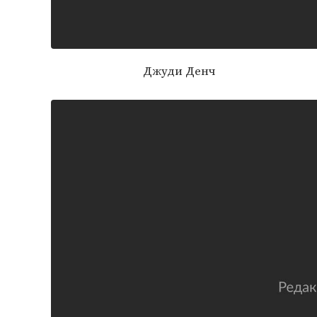
Джуди Денч