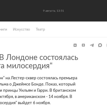
9 августа, 13:51
ниги
Искусство
Театр
В Лондоне состоялась
та милосердия"
н" на Лестер-сквер состоялась премьера
ильма о Джеймсе Бонде. Показ, который
ли принцы Уильям и Гарри. В британском
ктября, в американском - 14 ноября. В
осердия" выйдет 6 ноября.