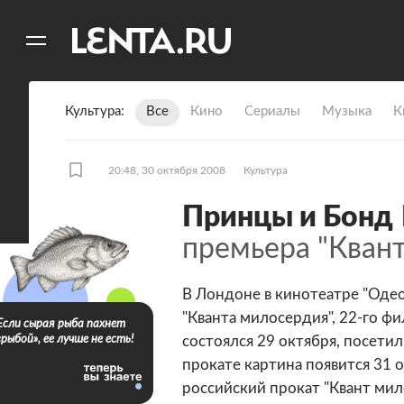
11
A
Культура
Все
Кино
Сериалы
Музыка
К
20:48, 30 октября 2008
Культура
Принцы и Бонд
премьера "Кван
13 фото
В Лондоне в кинотеатре "Одео
"Кванта милосердия", 22-го ф
Если сырая рыба пахнет
«рыбой», ее лучше не есть!
состоялся 29 октября, посети
прокате картина появится 31 о
российский прокат "Квант мил