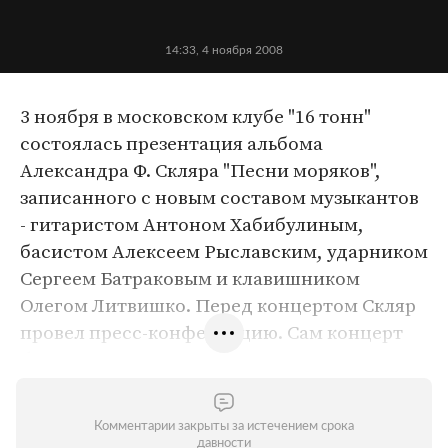
14:33, 4 ноября 2008
3 ноября в московском клубе "16 тонн"
состоялась презентация альбома
Александра Ф. Скляра "Песни моряков",
записанного с новым составом музыкантов
- гитаристом Антоном Хабибулиным,
басистом Алексеем Рыславским, ударником
Сергеем Батраковым и клавишником
Олегом Литвишко. Перед концертом Скляр
провел пресс-конференцию. Сам концерт
был поделен на две части: вначале
прозвучала новая программа, а после
появления на сцене баяниста Рушана
Комментарии закрыты за истечением срока
Аюпова Скляр вспомнил старые сольные
давности