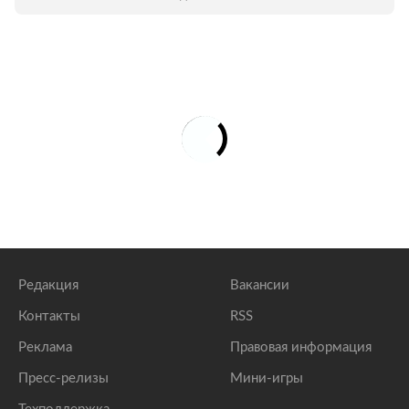
песни и хиты "Ва-Банка" - "Босиком по Луне",
"Маршруты московские", "Эльдорадо", "Не
бросай". Среди прочих поздравить
музыканта с новым альбомом в клуб
пришли Гарик Сукачев, лидер Crossroads
Сергей Воронов, Виктор Ерофеев и
Александр Гордон.
Редакция
Вакансии
Контакты
RSS
Реклама
Правовая информация
Пресс-релизы
Мини-игры