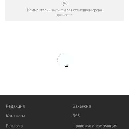
Комментарии закрыты за истечением срока
давности
Редакция
Вакансии
Контакты
RSS
Реклама
Правовая информация