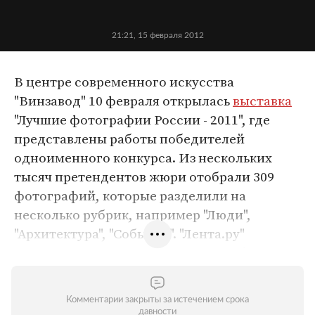
21:21, 15 февраля 2012
В центре современного искусства
"Винзавод" 10 февраля открылась
выставка
"Лучшие фотографии России - 2011", где
представлены работы победителей
одноименного конкурса. Из нескольких
тысяч претендентов жюри отобрали 309
фотографий, которые разделили на
несколько рубрик, например "Люди",
"Архитектура", "События". "Лента.ру"
представляет самые интересные образцы
"лучших фотографий" с экспозиции,
которая из Москвы отправится в Санкт-
Комментарии закрыты за истечением срока
Петербург, Новосибирск, Пермь и
давности