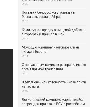
09:20
Поставки белорусского топлива в
Россию выросли в 25 раз
09:18
Комик узнал правду о пищевой добавке
в бургерах и пришел в шок
09:17
Молодую женщину изнасиловали на
пляже в Европе
09:11
С популярным комиком расправились во
время прямой трансляции
09:10
В МИД оценили готовность Киева пойти
на теракты
09:09
Логистический комплекс маркетплейса
поврежден при атаке ВСУ в российском