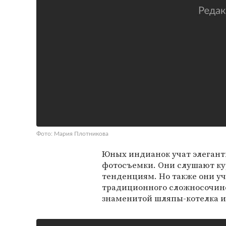
Фото: Мария Плотникова
Юных индианок учат элегантн
фотосъемки. Они слушают к
тенденциям. Но также они у
традиционного сложносочине
знаменитой шляпы-котелка 