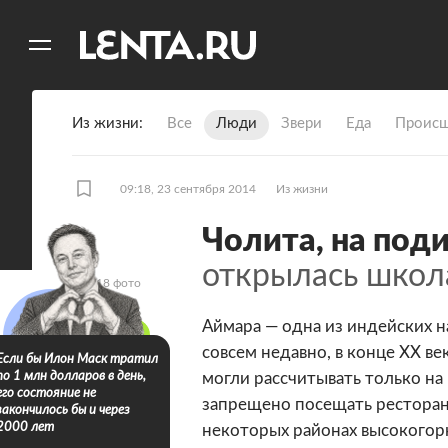
11
A
Из жизни
Все
Люди
Звери
Еда
Происш
09:18, 23 сентября 2014
Из жизни
Чолита, на под
открылась школ
18 фото
Аймара — одна из индейских 
совсем недавно, в конце ХХ ве
Если бы Илон Маск тратил
по 1 млн долларов в день,
могли рассчитывать только на
его состояние не
запрещено посещать рестораны
закончилось бы и через
2000 лет
некоторых районах высокогорн