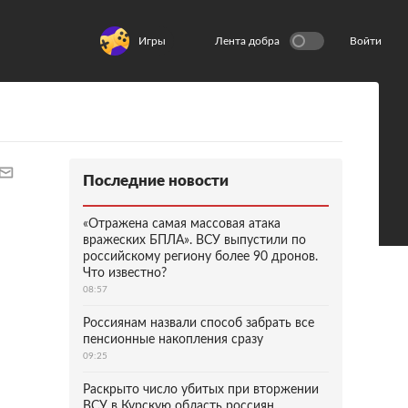
Игры
Лента добра
Войти
Последние новости
«Отражена самая массовая атака
вражеских БПЛА». ВСУ выпустили по
российскому региону более 90 дронов.
Что известно?
08:57
Россиянам назвали способ забрать все
пенсионные накопления сразу
09:25
Раскрыто число убитых при вторжении
ВСУ в Курскую область россиян