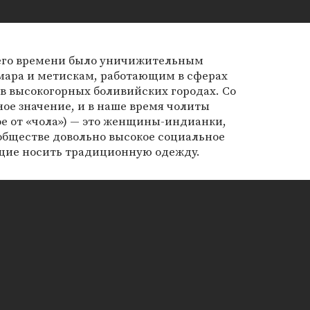
него времени было уничижительным
ара и метискам, работающим в сферах
в высокогорных боливийских городах. Со
ое значение, и в наше время чолиты
е от «чола») — это женщины-индианки,
бществе довольно высокое социальное
щие носить традиционную одежду.