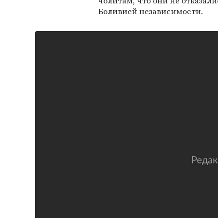
чолитам, что они не отказали
Боливией независимости.