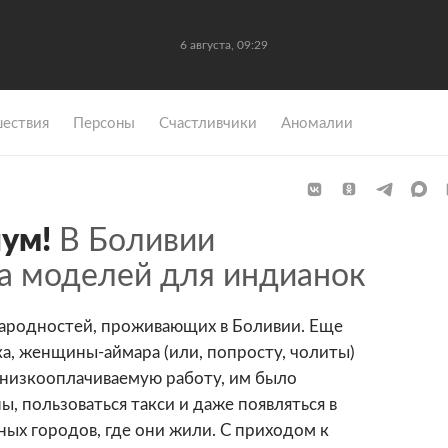
6 августа, 09:29
ествия
Персоны
Счастливчики
Аномалии
иум!
В Боливии
а моделей для индианок
народностей, проживающих в Боливии. Еще
ка, женщины-аймара (или, попросту, чолиты)
 низкооплачиваемую работу, им было
, пользоваться такси и даже появляться в
ых городов, где они жили. С приходом к