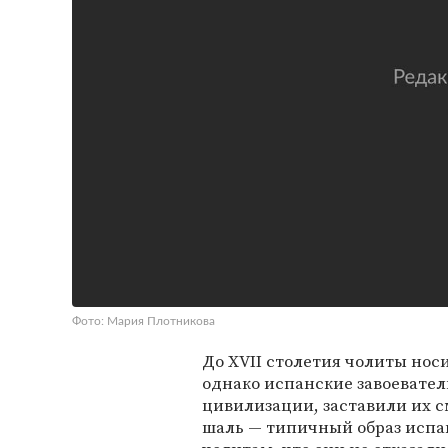
Фото: Мария Плотникова
До XVII столетия чолиты но
однако испанские завоевател
цивилизации, заставили их 
шаль — типичный образ испа