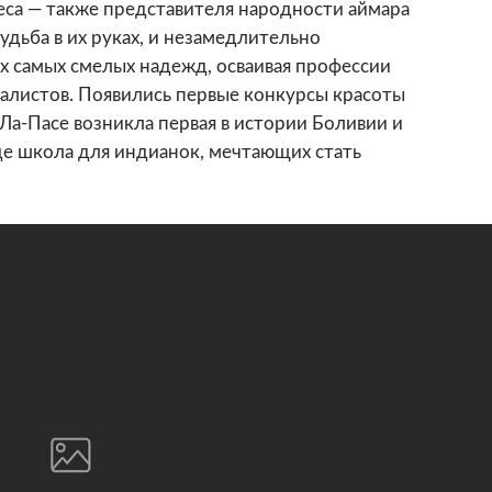
еса — также представителя народности аймара
удьба в их руках, и незамедлительно
х самых смелых надежд, осваивая профессии
алистов. Появились первые конкурсы красоты
в Ла-Пасе возникла первая в истории Боливии и
де школа для индианок, мечтающих стать