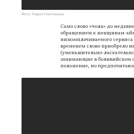
Фото: Мария Плотникова
Само слово «чола» до недав
обращением к женщинам-айм
низкооплачиваемого сервиса 
временем слово приобрело ин
(уменьшительно-ласкательно
занимающие в боливийском о
положение, но предпочитаю