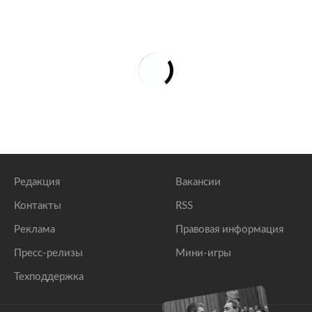
Редакция
Вакансии
Контакты
RSS
Реклама
Правовая информация
Пресс-релизы
Мини-игры
Техподдержка