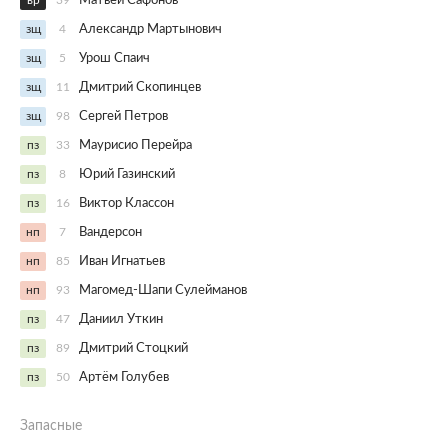
вр
39
Матвей Сафонов
зщ
4
Александр Мартынович
зщ
5
Урош Спаич
зщ
11
Дмитрий Скопинцев
зщ
98
Сергей Петров
пз
33
Маурисио Перейра
пз
8
Юрий Газинский
пз
16
Виктор Классон
нп
7
Вандерсон
нп
85
Иван Игнатьев
нп
93
Магомед-Шапи Сулейманов
пз
47
Даниил Уткин
пз
89
Дмитрий Стоцкий
пз
50
Артём Голубев
Запасные