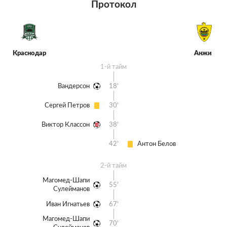
Протокол
Краснодар
Анжи
1-й тайм
Вандерсон
18'
Сергей Петров
30'
Виктор Классон
38'
42'
Антон Белов
2-й тайм
Магомед-Шапи
55'
Сулейманов
Иван Игнатьев
67'
Магомед-Шапи
70'