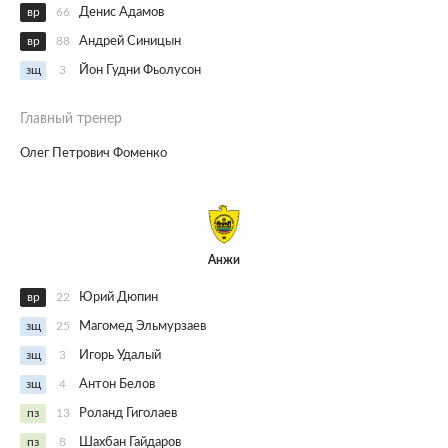
вр
66
Денис Адамов
вр
88
Андрей Синицын
зщ
3
Йон Гудни Фьолусон
Главный тренер
Олег Петрович Фоменко
Анжи
вр
22
Юрий Дюпин
зщ
25
Магомед Эльмурзаев
зщ
3
Игорь Удалый
зщ
4
Антон Белов
пз
13
Роланд Гиголаев
пз
8
Шахбан Гайдаров