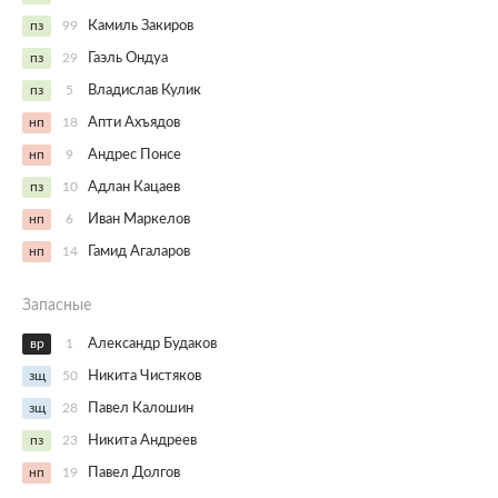
пз
99
Камиль Закиров
пз
29
Гаэль Ондуа
пз
5
Владислав Кулик
нп
18
Апти Ахъядов
нп
9
Андрес Понсе
пз
10
Адлан Кацаев
нп
6
Иван Маркелов
нп
14
Гамид Агаларов
Запасные
вр
1
Александр Будаков
зщ
50
Никита Чистяков
зщ
28
Павел Калошин
пз
23
Никита Андреев
нп
19
Павел Долгов