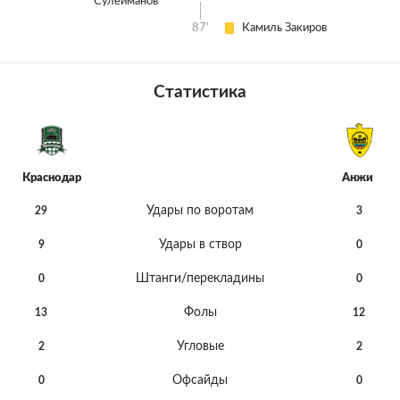
Сулейманов
87'
Камиль Закиров
Статистика
Краснодар
Анжи
Удары по воротам
29
3
Удары в створ
9
0
Штанги/перекладины
0
0
Фолы
13
12
Угловые
2
2
Офсайды
0
0