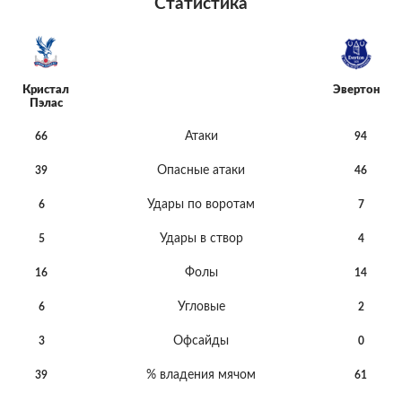
Статистика
Кристал
Эвертон
Пэлас
Атаки
66
94
Опасные атаки
39
46
Удары по воротам
6
7
Удары в створ
5
4
Фолы
16
14
Угловые
6
2
Офсайды
3
0
% владения мячом
39
61