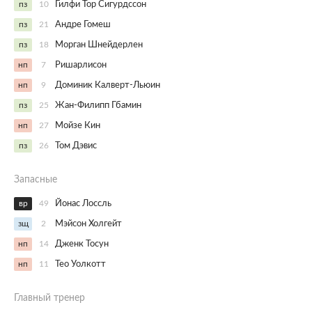
пз
10
Гилфи Тор Сигурдссон
пз
21
Андре Гомеш
пз
18
Морган Шнейдерлен
нп
7
Ришарлисон
нп
9
Доминик Калверт-Льюин
пз
25
Жан-Филипп Гбамин
нп
27
Мойзе Кин
пз
26
Том Дэвис
Запасные
вр
49
Йонас Лоссль
зщ
2
Мэйсон Холгейт
нп
14
Дженк Тосун
нп
11
Тео Уолкотт
Главный тренер