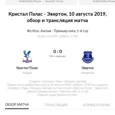
Fonbet Кубок России
|
Группа B. 1-й тур
Fonbet Кубок России
Кристал Пэлас - Эвертон, 10 августа 2019,
обзор и трансляция матча
Футбол. Англия - Премьер-лига. 1-й тур
10 августа 2019, суббота. 17:00
0 : 0
Матч завершён
Кристал Пэлас
Эвертон
Лондон
Ливерпуль
Стадион: «Селхерст Парк» (Лондон, Англия)
Привет всем любителям спорта! 10 августа 2019, суббота. 17:00 на стадионе
«Селхерст Парк» (Лондон, Англия) состоится матч Кристал Пэлас - Эвертон в
рамках турнира Англия - Премьер-лига 1-й тур
Главный судья: Джонатан Мосс
ОБЗОР МАТЧА
ТРАНСЛЯЦИЯ
КОММЕНТАРИИ