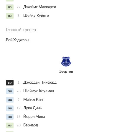
пз
22
Джеймс Маккарти
пз
8
Шейку Куйяте
Главный тренер
Рой Ходжсон
Эвертон
вр
1
Джордан Пикфорд
зщ
23
Шеймус Коулман
зщ
5
Майкл Кин
зщ
12
Лука Динь
зщ
13
Йерри Мина
пз
20
Бернард