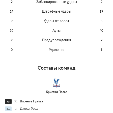
Заблокированные удары
2
2
Штрафные удары
14
19
Удары от ворот
9
5
Ауты
30
40
Предупреждения
2
2
Удаления
0
1
Составы команд
Кристал Пэлас
вр
31
Висенте Гуайта
зщ
2
Джоэл Уорд