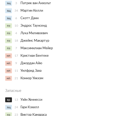
зщ
3
Патрик ван Анхольт
зщ
34
Мартин Келли
зщ
6
Скотт Данн
пз
10
Эндрос Таунсенд
пз
4
Лука Миливоевич
пз
18
Джеймс Макартур
пз
7
Максимилиан Мейер
нп
17
Кристиан Бентеке
нп
9
Джордан Айю
нп
11
Уилфрид Заха
нп
21
Коннор Уикхэм
Запасные
вр
13
Уэйн Хеннесси
зщ
24
Гари Кэхилл
пз
23
Виктор Камараса