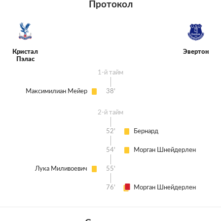
Протокол
Кристал
Эвертон
Пэлас
1-й тайм
Максимилиан Мейер
38'
2-й тайм
52'
Бернард
54'
Морган Шнейдерлен
Лука Миливоевич
55'
76'
Морган Шнейдерлен