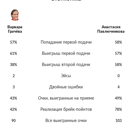
Варвара
Анастасия
Грачёва
Павлюченкова
Попадание первой подачи
57%
58%
Выигрыш первой подачи
61%
57%
Выигрыш второй подачи
38%
58%
Эйсы
2
0
Двойные ошибки
3
4
Очки, выигранные на приеме
43%
49%
Реализация брейк-пойнтов
42%
78%
Все выигранные очки
90
103