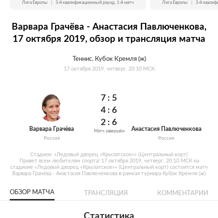
Лига Европы
|
3-й квалификационный раунд. 1-й матч
Лига Европы
|
3-й квалиф
Варвара Грачёва - Анастасия Павлюченкова,
17 октября 2019, обзор и трансляция матча
Теннис. Кубок Кремля (ж)
17 октября 2019, четверг. 20:10 МСК
7:
5
4:
6
2:
6
Варвара Грачёва
Анастасия Павлюченкова
Матч завершён
Россия
Россия
Стадион: «Ледовый дворец «Крылатское»» (Центральный корт)
Привет всем любителям спорта! 17 октября 2019, четверг. 20:10 МСК на
стадионе «Ледовый дворец «Крылатское»» (Центральный корт) состоится матч
Варвара Грачёва - Анастасия Павлюченкова в рамках турнира Кубок Кремля (ж)
ОБЗОР МАТЧА
ТРАНСЛЯЦИЯ
КОММЕНТАРИИ
Статистика