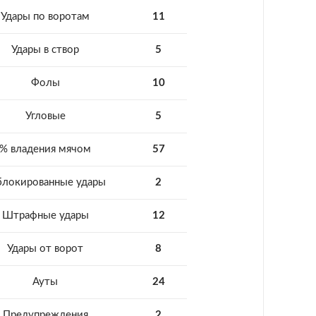
Удары по воротам
11
Удары в створ
5
Фолы
10
Угловые
5
% владения мячом
57
блокированные удары
2
Штрафные удары
12
Удары от ворот
8
Ауты
24
Предупреждения
2