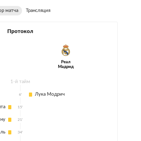
ор матча
Трансляция
Протокол
Реал
Мадрид
1-й тайм
Лука Модрич
6'
нта
15'
уну
21'
оль
34'