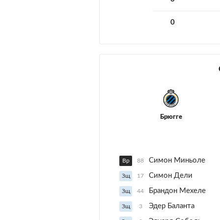
0
Брюгге
Симон Миньоле
Вр
88
Симон Дели
Зщ
17
Брандон Мехеле
Зщ
44
Эдер Баланта
Зщ
3