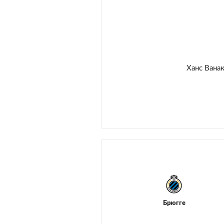
Ханс Вана
Брюгге