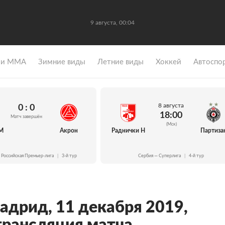
9 августа, 00:04
 и ММА
Зимние виды
Летние виды
Хоккей
Автоспо
8 августа
0 : 0
18:00
Матч завершён
(Мск)
М
Акрон
Раднички Н
Партиза
 Российская Премьер-лига
|
3-й тур
Сербия — Суперлига
|
4-й тур
адрид, 11 декабря 2019,