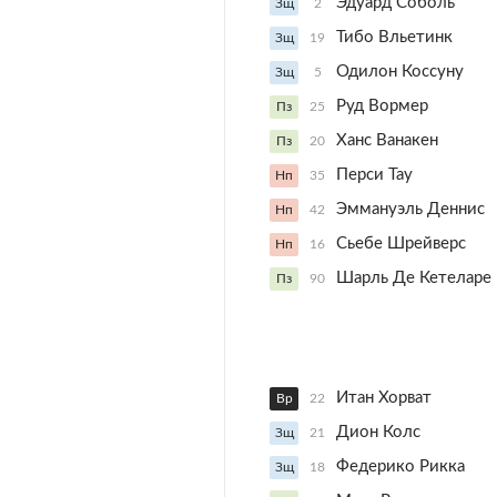
Эдуард Соболь
Зщ
2
Тибо Вльетинк
Зщ
19
Одилон Коссуну
Зщ
5
Руд Вормер
Пз
25
Ханс Ванакен
Пз
20
Перси Тау
Нп
35
Эммануэль Деннис
Нп
42
Сьебе Шрейверс
Нп
16
Шарль Де Кетеларе
Пз
90
Итан Хорват
Вр
22
Дион Колс
Зщ
21
Федерико Рикка
Зщ
18