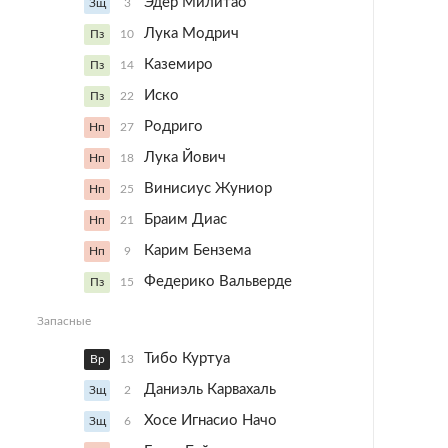
Эдер Милитао
Зщ
3
Лука Модрич
Пз
10
Каземиро
Пз
14
Иско
Пз
22
Родриго
Нп
27
Лука Йович
Нп
18
Винисиус Жуниор
Нп
25
Браим Диас
Нп
21
Карим Бензема
Нп
9
Федерико Вальверде
Пз
15
Запасные
Тибо Куртуа
Вр
13
Даниэль Карвахаль
Зщ
2
Хосе Игнасио Начо
Зщ
6