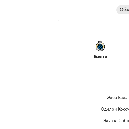
Обз
Брюгге
Эдер Бала
Одилон Косс
Эдуард Соб