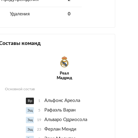
Удаления
0
Составы команд
Реал
Мадрид
Основной состав
Альфонс Ареола
Вр
1
Рафаэль Варан
Зщ
5
Альваро Одриосола
Зщ
19
Ферлан Менди
Зщ
23