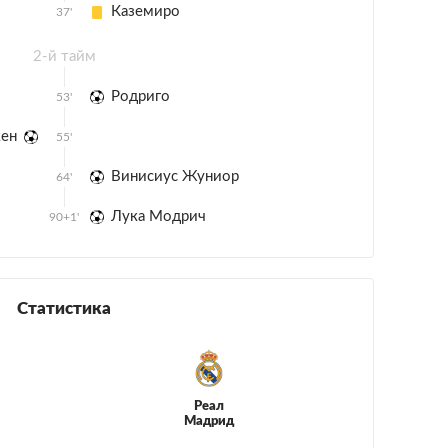
Каземиро
37'
2-й тайм
Родриго
53'
кен
55'
Винисиус Жуниор
64'
Лука Модрич
90+1'
Статистика
Реал
Мадрид