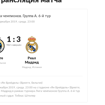
трансляция матча
а чемпионов. Группа А. 6-й тур
декабря 2019, среда. 23:00
1 : 3
Матч завершён
ге
Реал
Мадрид
льгия
Мадрид, Испания
«Ян Брейдель» (Брюгге, Бельгия)
абря 2019, среда. 23:00 на стадионе «Ян Брейдель» (Брюгге,
л Мадрид в рамках турнира Лига чемпионов Группа А. 6-й тур
вный судья: Тобиас Штилер