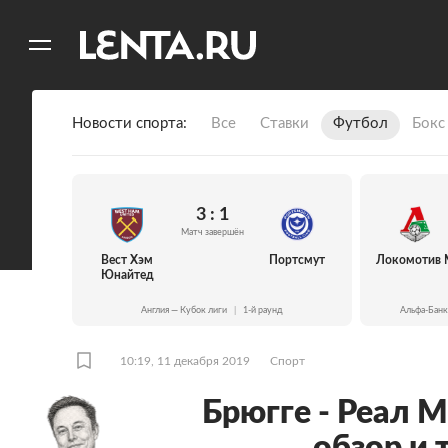
11
A
Новости спорта
Все
Ставки
Футбол
Бокс
3 : 1
Матч завершён
Вест Хэм
Портсмут
Локомотив 
Юнайтед
Англия — Кубок лиги
|
1-й раунд
Альфа-Банк
10:19, 11 декабря 2019
Спорт
Брюгге - Реал М