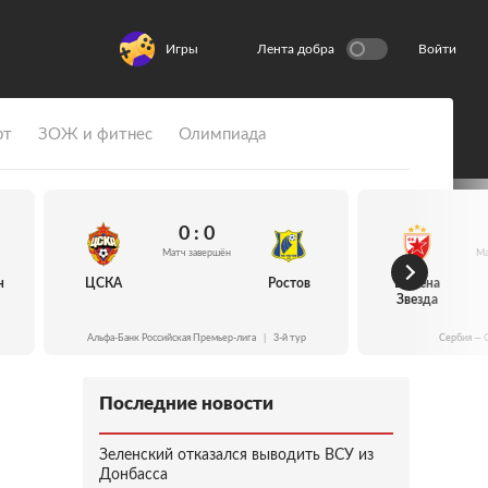
Игры
Лента добра
Войти
рт
ЗОЖ и фитнес
Олимпиада
0 : 0
Матч завершён
Ма
н
ЦСКА
Ростов
Црвена
Звезда
Альфа-Банк Российская Премьер-лига
|
3-й тур
Сербия — 
Последние новости
Зеленский отказался выводить ВСУ из
Донбасса