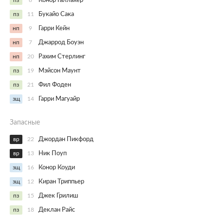
пз
8
Конор Галлахер
пз
11
Букайо Сака
нп
9
Гарри Кейн
нп
7
Джаррод Боуэн
нп
20
Рахим Стерлинг
пз
19
Мэйсон Маунт
пз
21
Фил Фоден
зщ
14
Гарри Магуайр
Запасные
вр
22
Джордан Пикфорд
вр
13
Ник Поуп
зщ
16
Конор Коуди
зщ
12
Киран Триппьер
пз
15
Джек Грилиш
пз
18
Деклан Райс