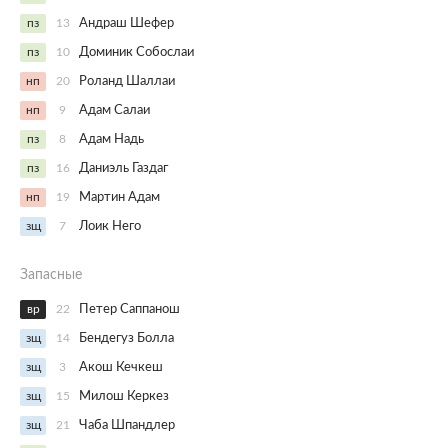
пз
13
Андраш Шефер
пз
10
Доминик Собослаи
нп
20
Роланд Шаллаи
нп
9
Адам Салаи
пз
8
Адам Надь
пз
16
Даниэль Газдаг
нп
19
Мартин Адам
зщ
7
Лоик Него
Запасные
вр
22
Петер Саппанош
зщ
14
Бендегуз Болла
зщ
3
Акош Кечкеш
зщ
15
Милош Керкез
зщ
21
Чаба Шпандлер