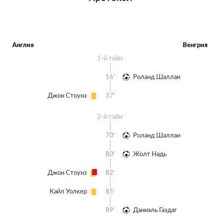
Англия
Венгрия
1-й тайм
16'
Роланд Шаллаи
Джон Стоунз
37'
2-й тайм
70'
Роланд Шаллаи
80'
Жолт Надь
Джон Стоунз
82'
Кайл Уолкер
85'
89'
Даниэль Газдаг