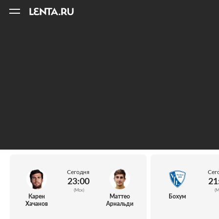
11
A
Сегодня
Сег
23:00
21
(Мск)
(М
Карен
Маттео
Бохум
Хачанов
Арнальди