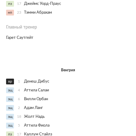
пз
17
Джеймс Уорд-Праус
нп
23
Тэмми Абрахам
Главный тренер
Гарет Саутгейт
Венгрия
вр
1
Денеш Дибус
зщ
4
Аттила Салаи
зщ
6
Вилли Орбан
зщ
2
Адам Ланг
зщ
18
Жолт Надь
зщ
5
Аттила Фиола
пз
17
Каллум Стайлз