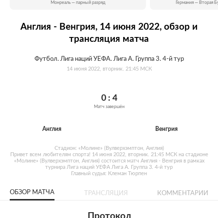
Монреаль — парный разряд
Германия — Вторая Б
Англия - Венгрия, 14 июня 2022, обзор и
трансляция матча
Футбол. Лига наций УЕФА. Лига A. Группа 3. 4-й тур
14 июня 2022, вторник. 21:45 МСК
0 : 4
Матч завершён
Англия
Венгрия
Стадион: «Молине» (Вулверхэмптон, Англия)
Привет всем любителям спорта! 14 июня 2022, вторник. 21:45 МСК на стадионе
«Молине» (Вулверхэмптон, Англия) состоится матч Англия - Венгрия в рамках
турнира Лига наций УЕФА Лига A. Группа 3. 4-й тур
Главный судья: Клеман Тюрпен
ОБЗОР МАТЧА
ТРАНСЛЯЦИЯ
КОММЕНТАРИИ
Протокол