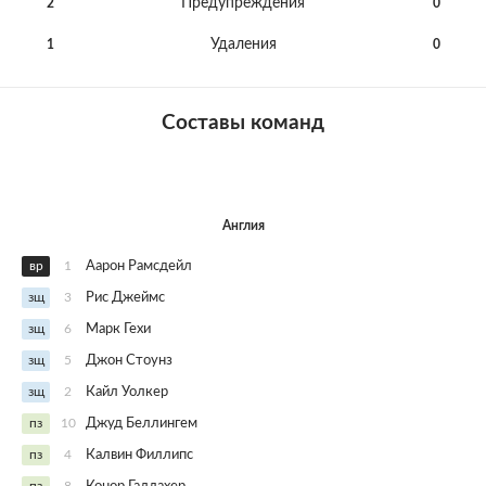
Предупреждения
2
0
Удаления
1
0
Составы команд
Англия
вр
1
Аарон Рамсдейл
зщ
3
Рис Джеймс
зщ
6
Марк Гехи
зщ
5
Джон Стоунз
зщ
2
Кайл Уолкер
пз
10
Джуд Беллингем
пз
4
Калвин Филлипс