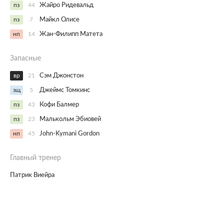
пз
44
Жайро Ридевальд
пз
7
Майкл Олисе
нп
14
Жан-Филипп Матета
Запасные
вр
21
Сэм Джонстон
зщ
5
Джеймс Томкинс
пз
43
Кофи Балмер
пз
23
Малькольм Эбиовей
нп
45
John-Kymani Gordon
Главный тренер
Патрик Виейра