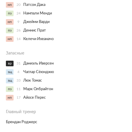
нп
20
Патсон Дака
пз
24
Нампали Менди
нп
9
Джейми Варди
пз
26
Деннис Прат
нп
14
Келечи Ихеаначо
Запасные
вр
31
Даниэль Иверсен
зщ
4
Чаглар Сёюнджю
зщ
33
Люк Томас
пз
11
Марк Олбрайтон
нп
17
Айосе Перес
Главный тренер
Брендан Роджерс