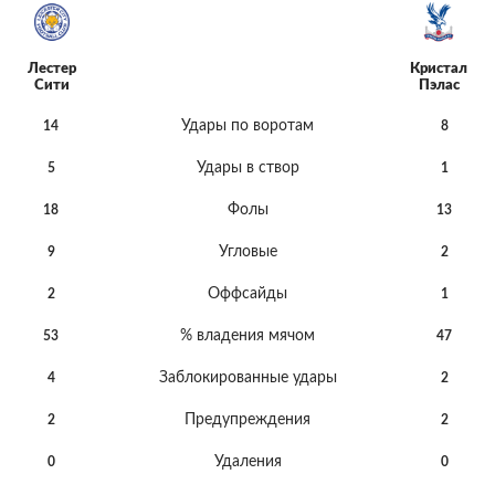
Лестер
Кристал
Сити
Пэлас
Удары по воротам
14
8
Удары в створ
5
1
Фолы
18
13
Угловые
9
2
Оффсайды
2
1
% владения мячом
53
47
Заблокированные удары
4
2
Предупреждения
2
2
Удаления
0
0