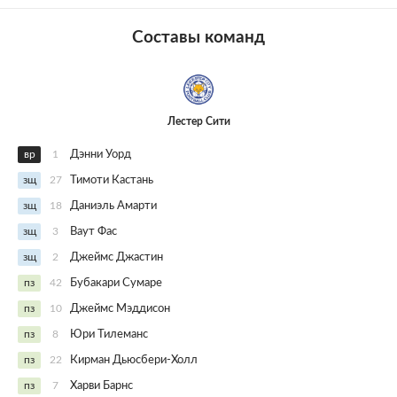
Составы команд
Лестер Сити
вр
1
Дэнни Уорд
зщ
27
Тимоти Кастань
зщ
18
Даниэль Амарти
зщ
3
Ваут Фас
зщ
2
Джеймс Джастин
пз
42
Бубакари Сумаре
пз
10
Джеймс Мэддисон
пз
8
Юри Тилеманс
пз
22
Кирман Дьюсбери-Холл
пз
7
Харви Барнс