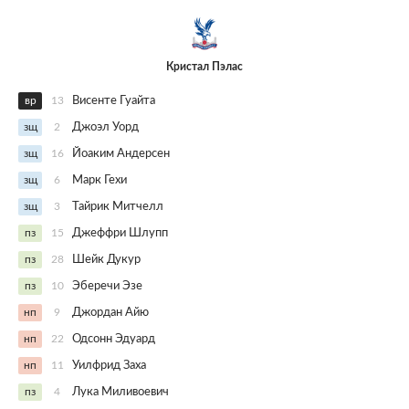
Кристал Пэлас
вр
13
Висенте Гуайта
зщ
2
Джоэл Уорд
зщ
16
Йоаким Андерсен
зщ
6
Марк Гехи
зщ
3
Тайрик Митчелл
пз
15
Джеффри Шлупп
пз
28
Шейк Дукур
пз
10
Эберечи Эзе
нп
9
Джордан Айю
нп
22
Одсонн Эдуард
нп
11
Уилфрид Заха
пз
4
Лука Миливоевич