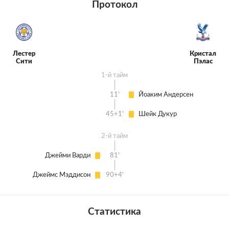
Протокол
Лестер
Кристал
Сити
Пэлас
1-й тайм
11'
Йоаким Андерсен
45+1'
Шейк Дукур
2-й тайм
Джейми Варди
81'
Джеймс Мэддисон
90+4'
Статистика