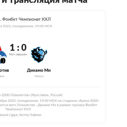
 и трансляция матча
. Фонбет Чемпионат КХЛ
я 2022, понедельник. 19:00 МСК
1 : 0
Матч завершён
отив
Динамо Мн
вль
Минск
-2000-Локомотив» (Ярославль, Россия)
ября 2022, понедельник. 19:00 МСК на стадионе «Арена-2000-
оится матч Локомотив - Динамо Мн в рамках турнира Фонбет
Чемпионат КХЛ
авный судья: Антон Гофман