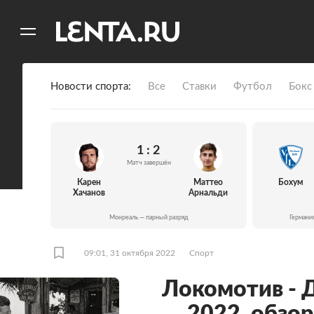
11
A
Новости спорта
Все
Ставки
Футбол
Бокс
1:
2
Матч завершён
Карен
Маттео
Бохум
Хачанов
Арнальди
Монреаль — парный разряд
Германи
09:01, 31 октября 2022
Спорт
Локомотив - 