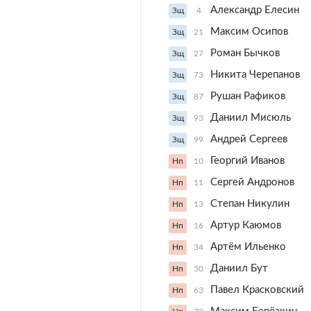
Александр Елесин
Зщ
4
Максим Осипов
Зщ
21
Роман Бычков
Зщ
27
Никита Черепанов
Зщ
73
Рушан Рафиков
Зщ
87
Даниил Мисюль
Зщ
93
Андрей Сергеев
Зщ
99
Георгий Иванов
Нп
10
Сергей Андронов
Нп
11
Степан Никулин
Нп
13
Артур Каюмов
Нп
16
Артём Ильенко
Нп
34
Даниил Бут
Нп
50
Павел Красковский
Нп
63