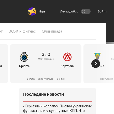
Игры
Лента добра
Войти
рт
ЗОЖ и фитнес
Олимпиада
3 : 0
Матч завершён
Ма
йл
Брюгге
Кортрейк
Эшторил
Бельгия — Лига Жюпиле
|
1-й тур
Португалия 
Последние новости
«Серьезный коллапс». Тысячи украинских
фур застряли у сухопутных КПП. Что