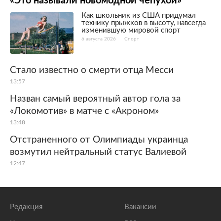
«Это называли новомодной чепухой»
Как школьник из США придумал
технику прыжков в высоту, навсегда
изменившую мировой спорт
6 августа 2026
Спорт
Стало известно о смерти отца Месси
13:57
Назван самый вероятный автор гола за
«Локомотив» в матче с «Акроном»
13:48
Отстраненного от Олимпиады украинца
возмутил нейтральный статус Валиевой
12:47
Редакция
Вакансии