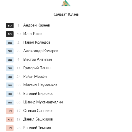
Салават Юлаев
вр
1
Андрей Кареев
вр
50
Илья Ежов
зщ
2
Павел Коледов
зщ
8
Александр Комаров
зщ
9
Виктор Антипин
зщ
11
Григорий Панин
зщ
24
Райан Мёрфи
зщ
33
Михаил Науменков
зщ
48
Евгений Бирюков
зщ
85
Шакир Мухамадуллин
нп
17
Степан Санников
нп
19
Данил Башкиров
нп
23
Евгений Тимкин