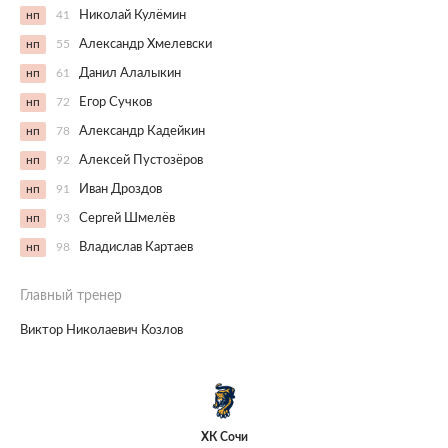
нп
41
Николай Кулёмин
нп
55
Александр Хмелевски
нп
61
Данил Алалыкин
нп
72
Егор Сучков
нп
78
Александр Кадейкин
нп
92
Алексей Пустозёров
нп
91
Иван Дроздов
нп
93
Сергей Шмелёв
нп
98
Владислав Картаев
Главный тренер
Виктор Николаевич Козлов
ХК Сочи