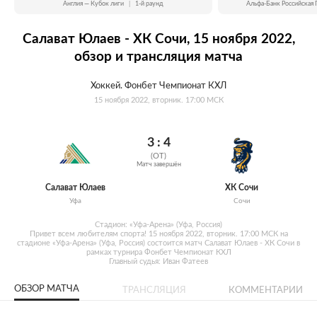
Англия — Кубок лиги
|
1-й раунд
Альфа-Банк Российская 
Салават Юлаев - ХК Сочи, 15 ноября 2022,
обзор и трансляция матча
Хоккей. Фонбет Чемпионат КХЛ
15 ноября 2022, вторник. 17:00 МСК
3 : 4
(ОТ)
Матч завершён
Салават Юлаев
ХК Сочи
Уфа
Сочи
Стадион: «Уфа-Арена» (Уфа, Россия)
Привет всем любителям спорта! 15 ноября 2022, вторник. 17:00 МСК на
стадионе «Уфа-Арена» (Уфа, Россия) состоится матч Салават Юлаев - ХК Сочи в
рамках турнира Фонбет Чемпионат КХЛ
Главный судья: Иван Фатеев
ОБЗОР МАТЧА
ТРАНСЛЯЦИЯ
КОММЕНТАРИИ