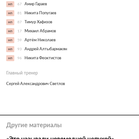
нп
67
Амир Гараев
нп
81
Никита Попугаев
нп
87
Тимур Хафизов
нп
17
Михаил Абрамов
нп
59
Артём Николаев
нп
93
Андрей Алтыбармакян
нп
96
Никита Феоктистов
Главный тренер
Сергей Александрович Светлов
Другие материалы