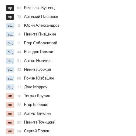
вр
82
Вячеслав Бутеец
вр
73
Артемий Плешков
зщ
2
Юрий Александров
зщ
3
Никита Пивцакин
зщ
7
Егор Соболевский
зщ
44
Брэндон Гормли
зщ
51
Антон Новиков
зщ
52
Никита Зоркин
зщ
80
Роман Юзбашян
зщ
77
Джо Морроу
нп
18
Тигран Ярулин
нп
22
Егор Бабенко
нп
13
Артур Тянулин
нп
33
Никита Точицкий
нп
34
Сергей Попов