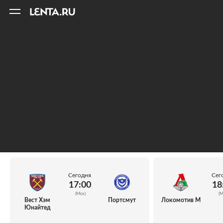
11
A
Сегодня
Сег
17:00
18
(Мск)
(М
Вест Хэм
Портсмут
Локомотив М
Юнайтед