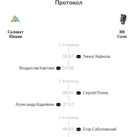
Протокол
Салават
ХК
Юлаев
Сочи
1-й период
10:57'
Тимур Хафизов
Владислав Картаев
12:08'
2-й период
28:51'
Сергей Попов
Александр Кадейкин
37:17'
3-й период
49:03'
Егор Соболевский