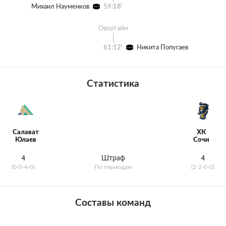
Михаил Науменков
59:18'
Овертайм
61:12'
Никита Попугаев
Статистика
Салават
ХК
Юлаев
Сочи
Штраф
4
4
(0-0-4-0)
По периодам
(2-2-0-0)
Составы команд