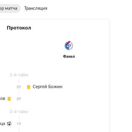
ор матча
Трансляция
Протокол
Факел
1-й тайм
Сергей Божин
35'
зов
35'
2-й тайм
нца
75'