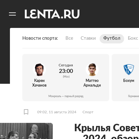
11
A
Новости спорта
Все
Ставки
Футбол
Бокс
Сегодня
23:00
(Мск)
Карен
Маттео
Бохум
Хачанов
Арнальди
Монреаль — парный разряд
Германи
09:02, 11 августа 2024
Спорт
Крылья Совето