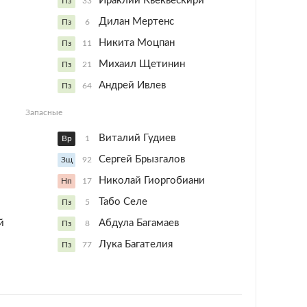
Ираклий Квеквескири
Пз
33
Дилан Мертенс
Пз
6
Никита Моцпан
Пз
11
Михаил Щетинин
Пз
21
Андрей Ивлев
Пз
64
Запасные
Виталий Гудиев
Вр
1
Сергей Брызгалов
Зщ
92
Николай Гиоргобиани
Нп
17
Табо Селе
Пз
5
й
Абдула Багамаев
Пз
8
Лука Багателия
Пз
77