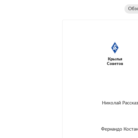
Обз
Крылья
Советов
Николай Расска
Фернандо Коста