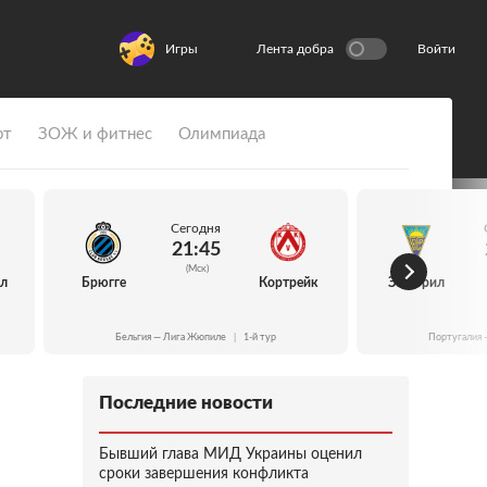
Игры
Лента добра
Войти
рт
ЗОЖ и фитнес
Олимпиада
Сегодня
21:45
(Мск)
йл
Брюгге
Кортрейк
Эшторил
Бельгия — Лига Жюпиле
|
1-й тур
Португалия 
Последние новости
Бывший глава МИД Украины оценил
сроки завершения конфликта