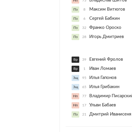
Владислав Шитов
Нп
73
Максим Витюгов
Пз
8
Сергей Бабкин
Пз
6
Франко Ороско
Пз
32
Игорь Дмитриев
Пз
28
Евгений Фролов
Вр
39
Иван Ломаев
Вр
1
Илья Гапонов
Зщ
95
Илья Грибакин
Зщ
65
Владимир Писарски
Нп
77
Ульви Бабаев
Нп
17
Дмитрий Иванисеня
Пз
21