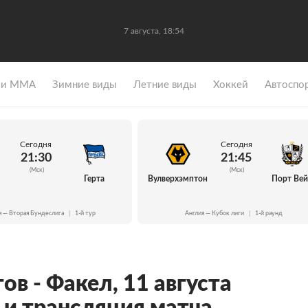
7 августа, 18:54
 и ММА
Зимние виды
Летние виды
Хоккей
Автоспо
Сегодня
Сегодня
21:30
21:45
(Мск)
(Мск)
Герта
Вулверхэмптон
Порт Ве
я — Вторая Бундеслига
|
1-й тур
Англия — Кубок лиги
|
1-й раунд
в - Факел, 11 августа