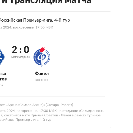
 и трансляция матча
оссийская Премьер-лига. 4-й тур
та 2024, воскресенье. 17:30 MSK
2 : 0
Матч завершён
лья
Факел
тов
Воронеж
ра
сть Арена (Самара Арена)» (Самара, Россия)
уста 2024, воскресенье. 17:30 MSK на стадионе «Солидарность
ия) состоится матч Крылья Советов - Факел в рамках турнира
сийская Премьер-лига 4-й тур