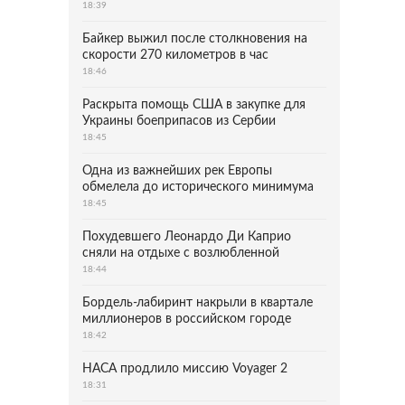
18:39
Байкер выжил после столкновения на
скорости 270 километров в час
18:46
Раскрыта помощь США в закупке для
Украины боеприпасов из Сербии
18:45
Одна из важнейших рек Европы
обмелела до исторического минимума
18:45
Похудевшего Леонардо Ди Каприо
сняли на отдыхе с возлюбленной
18:44
Бордель-лабиринт накрыли в квартале
миллионеров в российском городе
18:42
НАСА продлило миссию Voyager 2
18:31