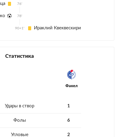
нца
76'
ско
78'
Ираклий Квеквескири
90+1'
Статистика
Факел
Удары в створ
1
Фолы
6
Угловые
2