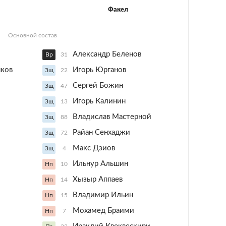
Факел
Основной состав
Александр Беленов
Вр
31
нков
Игорь Юрганов
Зщ
22
Сергей Божин
Зщ
47
Игорь Калинин
Зщ
13
Владислав Мастерной
Зщ
88
Райан Сенхаджи
Зщ
72
Макс Дзиов
Зщ
4
Ильнур Альшин
Нп
10
Хызыр Аппаев
Нп
14
Владимир Ильин
Нп
15
Мохамед Браими
Нп
7