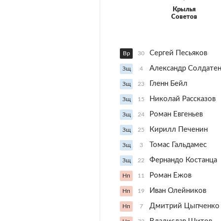
Крылья
Советов
Сергей Песьяков
Вр
30
Александр Солдате
Зщ
4
Гленн Бейл
Зщ
23
Николай Рассказов
Зщ
15
Роман Евгеньев
Зщ
24
Кирилл Печенин
Зщ
25
Томас Гальдамес
Зщ
3
Фернандо Костанца
Зщ
22
Роман Ежов
Нп
11
Иван Олейников
Нп
19
Дмитрий Цыпченко
Нп
7