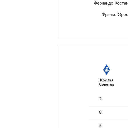
Фернандо Коста
Франко Оро
Крылья
Советов
2
8
5