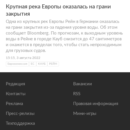
Крупная река Европы оказалась на грани
закрытия
Одна из крупных рек Европы Рейн в Германии оказалась
на грани закрытия из-за падения уровня воды. Об этом
сообщает Bloomberg. По прогнозам, к выходным уровень
воды в Рейне в городе Кауб снизится до 47 сантиметров
и окажется в пределах того, чтобы стать непроходимым
для грузовых судов.
15:15, 3 августа 2022
Еврокомиссия
ЕС
КАУБ
РЕЙН
Редакция
Вакансии
Контакты
RSS
Реклама
Правовая информация
Пресс-релизы
Мини-игры
Техподдержка