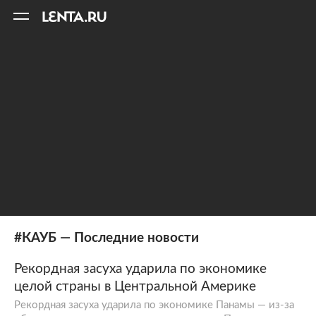
11
A
#КАУБ — Последние новости
Рекордная засуха ударила по экономике
целой страны в Центральной Америке
Рекордная засуха ударила по экономике Панамы — из-за