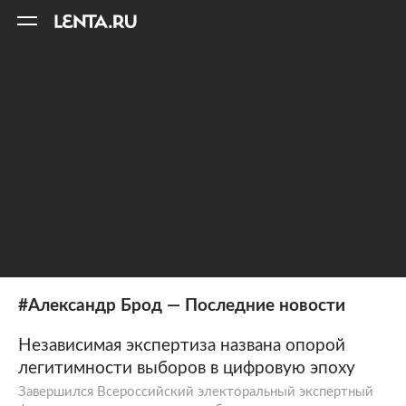
11
A
#Александр Брод — Последние новости
Независимая экспертиза названа опорой
легитимности выборов в цифровую эпоху
Завершился Всероссийский электоральный экспертный