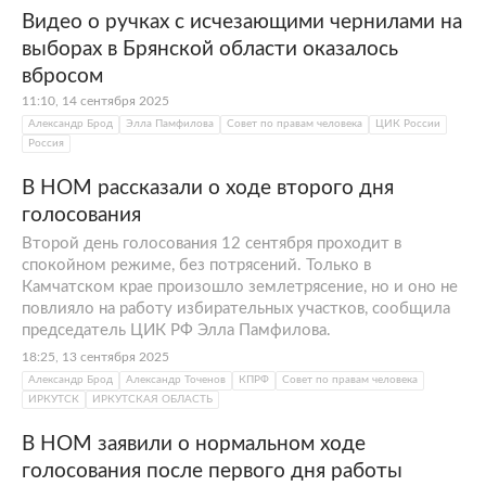
Видео о ручках с исчезающими чернилами на
выборах в Брянской области оказалось
вбросом
11:10, 14 сентября 2025
Александр Брод
Элла Памфилова
Совет по правам человека
ЦИК России
Россия
В НОМ рассказали о ходе второго дня
голосования
Второй день голосования 12 сентября проходит в
спокойном режиме, без потрясений. Только в
Камчатском крае произошло землетрясение, но и оно не
повлияло на работу избирательных участков, сообщила
председатель ЦИК РФ Элла Памфилова.
18:25, 13 сентября 2025
Александр Брод
Александр Точенов
КПРФ
Совет по правам человека
ИРКУТСК
ИРКУТСКАЯ ОБЛАСТЬ
В НОМ заявили о нормальном ходе
голосования после первого дня работы