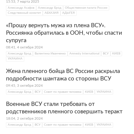
15:53, 7 марта 2025
Александр Асафов
Александр Брод
Общественная палата России
Следственный комитет
АБХАЗИЯ
АДЫГЕЯ
«Прошу вернуть мужа из плена ВСУ».
Россиянка обратилась в ООН, чтобы спасти
супруга
08:41, 4 октября 2024
Александр Брод
Валентина Иванченко
Amnesty International
ВСУ
КИЕВ
УКРАИНА
Жена пленного бойца ВС России раскрыла
подробности шантажа со стороны ВСУ
09:45, 3 октября 2024
Александр Брод
ВСУ
Совет по правам человека
КИЕВ
УКРАИНА
Военные ВСУ стали требовать от
родственников пленного совершить теракт
18:04, 2 октября 2024
Александр Брод
ВСУ
Совет по правам человека
КИЕВ
УКРАИНА