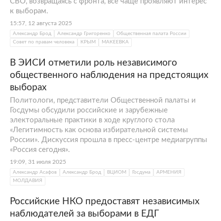
СВО, возвращаясь с фронта, все чаще проявляют интерес
к выборам.
15:57, 12 августа 2025
Александр Брод
Александр Григоренко
Общественная палата России
Совет по правам человека
КРЫМ
МАКЕЕВКА
В ЭИСИ отметили роль независимого
общественного наблюдения на предстоящих
выборах
Политологи, представители Общественной палаты и
Госдумы обсудили российские и зарубежные
электоральные практики в ходе круглого стола
«Легитимность как основа избирательной системы
России». Дискуссия прошла в пресс-центре медиагруппы
«Россия сегодня».
19:09, 31 июля 2025
Александр Асафов
Александр Брод
ВЦИОМ
Госдума
АРМЕНИЯ
МОЛДАВИЯ
Российские НКО предоставят независимых
наблюдателей за выборами в ЕДГ