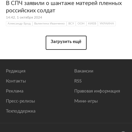
В СПЧ заявили о шантаже матерей пленных
российских солдат
14:42, 1 октября 2024
Александр Брод
Валентина Иванченко
ВСУ
ООН
КИЕВ
УКРАИНА
Загрузить ещё
Редакция
Вакансии
Контакты
RSS
Реклама
Правовая информация
Пресс-релизы
Мини-игры
Техподдержка