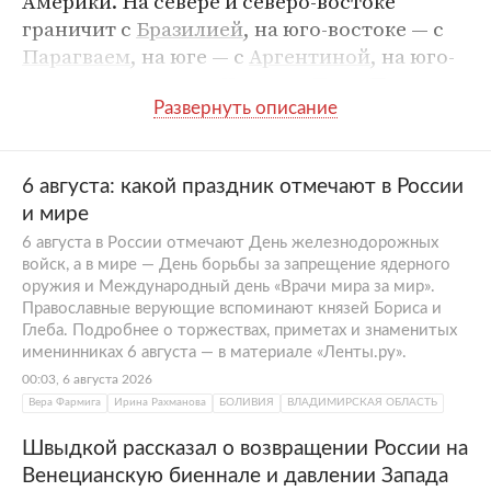
Америки. На севере и северо-востоке
граничит с
Бразилией
, на юго-востоке — с
Парагваем
, на юге — с
Аргентиной
, на юго-
западе и западе — с
Чили
и с
Перу
. Площадь
Боливии — 1,1 миллиона квадратных
километров. Население — 12 миллионов
человек. Форма правления — президентская
6 августа: какой праздник отмечают в России
республика. Президент —
Луис Арсе
.
и мире
Столица —
Сукре
. Официальные языки —
испанский и 36 языков местных народов.
6 августа в России отмечают День железнодорожных
войск, а в мире — День борьбы за запрещение ядерного
Боливия — слаборазвитое в экономическом
оружия и Международный день «Врачи мира за мир».
плане государство. Несмотря на то, что
Православные верующие вспоминают князей Бориса и
Глеба. Подробнее о торжествах, приметах и знаменитых
страна обладает большими запасами
именинниках 6 августа — в материале «Ленты.ру».
природного газа и других ресурсов, она
00:03, 6 августа 2026
остается одной из беднейших на
Вера Фармига
Ирина Рахманова
БОЛИВИЯ
ВЛАДИМИРСКАЯ ОБЛАСТЬ
континенте. Кроме газа, здесь добывают
олово, нефть, цинк, вольфрам и другие
Швыдкой рассказал о возвращении России на
ископаемые, выращивают сою, кофе, коку,
Венецианскую биеннале и давлении Запада