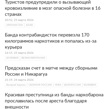
Туристов предупредили о вызывающей
кровоизлияние в мозг опасной болезни в 16
странах
20:52, 25 марта 2026
АФГАНИСТАН
БАЛИ
Банда контрабандисток перевезла 170
килограммов наркотиков и попалась из-за
курьера
16:15, 25 марта 2026
БОЛИВИЯ
ВЕЛИКОБРИТАНИЯ
Предсказан счет в матче между сборными
России и Никарагуа
21:19, 24 марта 2026
Валерий Карпин
СБОРНАЯ РОССИИ
УЕФА
БЕЛОРУССИЯ
БОЛИВИЯ
Красивая преступница из банды наркобарона
прославилась после ареста благодаря
внешности