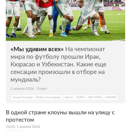
«Мы удивим всех»
На чемпионат
мира по футболу прошли Ирак,
Кюрасао и Узбекистан. Какие еще
сенсации произошли в отборе на
мундиаль?
2 апреля 2026
Спорт
Тимур Кападзе
Фабио Каннаваро
Зенит
УЕФА
АВСТРИЯ
АЛЖИР
В одной стране клоуны вышли на улицу с
протестом
16:22, 1 апреля 2026