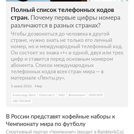
официальной религии, а президент
Полный список телефонных кодов
получает право избираться более двух раз.
стран.
Почему первые цифры номера
На фоне политического кризиса в 2019-м
различаются в разных странах?
Моралес ушел в отставку, а на выборах
Чтобы дозвониться до человека в другой
президента в 2020 году победил его
стране, нужно знать не только его личный
однопартиец Луис Арсе.
номер, но и международный телефонный код.
Он состоит из знака «+» и одной, двух или трех
цифр и ставится перед основным номером
абонента. Список международных
телефонных кодов всех стран мира — в
материале «Ленты.ру».
5 июня 2026
Мир
Александр Белл
Николай II
Tele2
Вымпелком
АБХАЗИЯ
АВСТРАЛИЯ
В России представят кофейные наборы к
Чемпионату мира по футболу
Спортивный портал «Чемпионат» (входит в Rambler&Co)