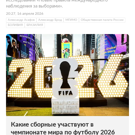
исследований «Новые правила международного
наблюдения за выборами».
20:27, 16 апреля 2026
Александр Асафов
Александр Брод
МГИМО
Общественная палата России
БОЛИВИЯ
БРАЗИЛИЯ
Какие сборные участвуют в
чемпионате мира по футболу 2026