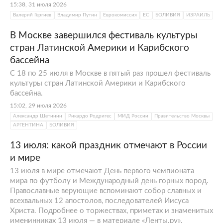
хлопчатник и кукурузу.
15:38, 31 июля 2026
Валерий Гергиев
Владимир Путин
Еврокомиссия
ЕС
БОЛИВИЯ
ИЗРАИЛЬ
В XVI веке территорию Боливии завоевали
испанские конкистадоры, которые
В Москве завершился фестиваль культуры
истребили несколько миллионов местных
стран Латинской Америки и Карибского
индейцев. С XVI по XVIII век страна
бассейна
называлась Верхний Перу, лишь в 1825 году
С 18 по 25 июля в Москве в пятый раз прошел фестиваль
территория обрела суверенитет и
культуры стран Латинской Америки и Карибского
бассейна.
современное название — в честь борца за
15:02, 29 июля 2026
независимость в Южной Америке
Симона
Александр Щетинин
Рикардо Родригес
МИД России
Правительство Москвы
Боливара
.
АРГЕНТИНА
БОЛИВИЯ
В 1879–1883 годах Боливия участвовала во
13 июля: какой праздник отмечают в России
Второй Тихоокеанской войне с Чили. В
и мире
результате страна утратила выход к океану
13 июля в мире отмечают День первого чемпионата
и контроль над месторождениями селитры
мира по футболу и Международный день горных пород.
в пустыне Атакама. В 1952-м Боливии
Православные верующие вспоминают собор славных и
произошла революция, в 1964-м — военный
всехвальных 12 апостолов, последователей Иисуса
Христа. Подробнее о торжествах, приметах и знаменитых
переворот. Два года спустя группа партизан
именинниках 13 июля — в материале «Ленты.ру».