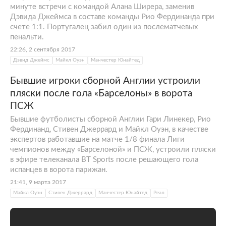
минуте встречи с командой Алана Ширера, заменив
Дэвида Джеймса в составе команды Рио Фердинанда при
счете 1:1. Португалец забил один из послематчевых
пенальти.
22:26, 2 сентября 2017
Дэвид Джеймс
Майкл Оуэн
Манчестер Юнайтед
Бывшие игроки сборной Англии устроили
пляски после гола «Барселоны» в ворота
ПСЖ
Бывшие футболисты сборной Англии Гари Линекер, Рио
Фердинанд, Стивен Джеррард и Майкл Оуэн, в качестве
экспертов работавшие на матче 1/8 финала Лиги
чемпионов между «Барселоной» и ПСЖ, устроили пляски
в эфире телеканала BT Sports после решающего гола
испанцев в ворота парижан.
21:41, 9 марта 2017
Майкл Оуэн
Стивен Джеррард
Манчестер Юнайтед
Реал