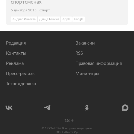
спортсменах.
5 декабря 2015
Спорт
Андрес Иньеста
Дэвид Бекхэм
Apple
Google
Редакция
Вакансии
Контакты
RSS
Реклама
Правовая информация
Пресс-релизы
Мини-игры
Техподдержка
18
+
© 1999–2026 Все права защищены.
ООО «Лента.Ру»