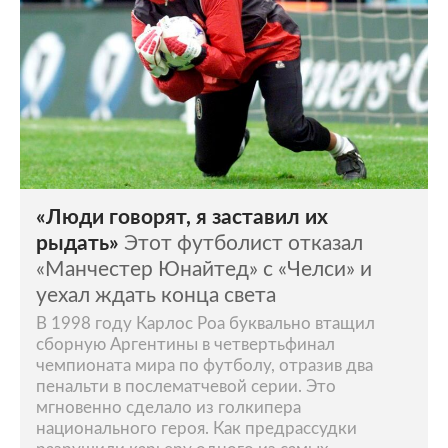
«Люди говорят, я заставил их
рыдать»
Этот футболист отказал
«Манчестер Юнайтед» с «Челси» и
уехал ждать конца света
В 1998 году Карлос Роа буквально втащил
сборную Аргентины в четвертьфинал
чемпионата мира по футболу, отразив два
пенальти в послематчевой серии. Это
мгновенно сделало из голкипера
национального героя. Как предрассудки