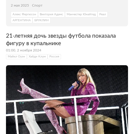
2 мая 2025
Спорт
Алекс Фергюсон
Виктория Адамс
Манчестер Юнайтед
Реал
АРГЕНТИНА
БРУКЛИН
21-летняя дочь звезды футбола показала
фигуру в купальнике
01:00, 2 ноября 2024
Майкл Оуэн
Хайди Клум
Россия