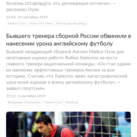
болезнь Штаргардта: это дегенерация сетчатки», —
рассказал Оуэн.
14:43, 14 сентября 2019
Майкл Оуэн
Газета The Times
Манчестер Юнайтед
Бывшего тренера сборной России обвинили в
нанесении урона английскому футболу
Бывший нападающий сборной Англии Майкл Оуэн дал
негативную оценку работе Фабио Капелло на посту
главного тренера национальной команды. «Он стал одним
из наименее эффективных тренеров Англии за всю
историю. Считаю, что Капелло нанес катастрофический
урон моей карьере и всему английскому футболу», —
заявил спортсмен.
15:12, 5 сентября 2019
Владимир Стогниенко
Майкл Оуэн
Рамблер