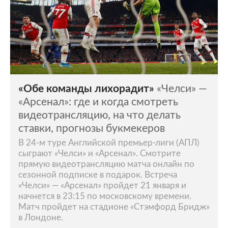
«Обе команды лихорадит»
«Челси» —
«Арсенал»: где и когда смотреть
видеотрансляцию, на что делать
ставки, прогнозы букмекеров
В 24-м туре Английской премьер-лиги (АПЛ)
сыграют «Челси» и «Арсенал». Смотрите
прямую видеотрансляцию матча онлайн по
сезонной подписке в подарок. Встреча
«Челси» — «Арсенал» пройдет 21 января и
начнется в 23:15 по московскому времени.
Матч пройдет на стадионе «Стэмфорд Бридж»
в Лондоне.