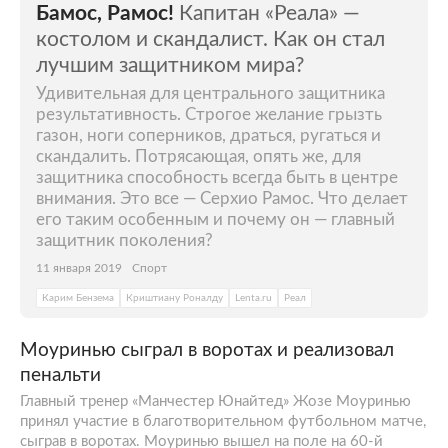
Бамос, Рамос!
Капитан «Реала» —
костолом и скандалист. Как он стал
лучшим защитником мира?
Удивительная для центрального защитника
результативность. Строгое желание грызть
газон, ноги соперников, драться, ругаться и
скандалить. Потрясающая, опять же, для
защитника способность всегда быть в центре
внимания. Это все — Серхио Рамос. Что делает
его таким особенным и почему он — главный
защитник поколения?
11 января 2019
Спорт
Карим Бензема
Криштиану Роналду
Lenta.ru
Реал
Моуринью сыграл в воротах и реализовал
пенальти
Главный тренер «Манчестер Юнайтед» Жозе Моуринью
принял участие в благотворительном футбольном матче,
сыграв в воротах. Моуринью вышел на поле на 60-й