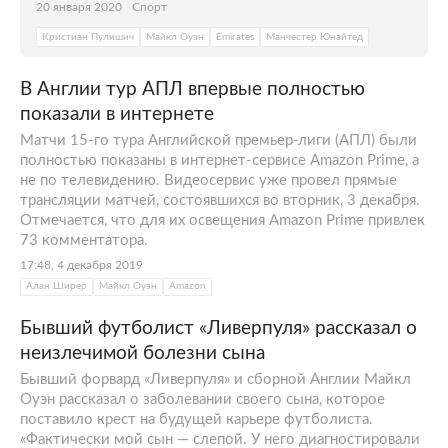
20 января 2020
Спорт
Кристиан Пулишич
Майкл Оуэн
Emirates
Манчестер Юнайтед
В Англии тур АПЛ впервые полностью
показали в интернете
Матчи 15-го тура Английской премьер-лиги (АПЛ) были
полностью показаны в интернет-сервисе Amazon Prime, а
не по телевидению. Видеосервис уже провел прямые
трансляции матчей, состоявшихся во вторник, 3 декабря.
Отмечается, что для их освещения Amazon Prime привлек
73 комментатора.
17:48, 4 декабря 2019
Алан Ширер
Майкл Оуэн
Amazon
Бывший футболист «Ливерпуля» рассказал о
неизлечимой болезни сына
Бывший форвард «Ливерпуля» и сборной Англии Майкл
Оуэн рассказал о заболевании своего сына, которое
поставило крест на будущей карьере футболиста.
«Фактически мой сын — слепой. У него диагностировали