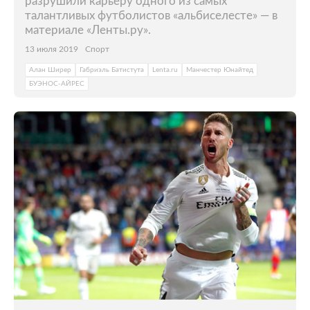
разрушили карьеру одного из самых
талантливых футболистов «альбиселесте» — в
материале «Ленты.ру».
13 июля 2019
Спорт
Алан Ширер
Габриэль Батистута
Lenta.ru
Манчестер Юнайтед
БУЭНОС-АЙРЕС