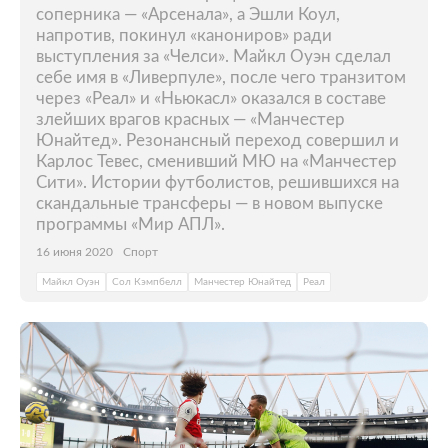
соперника — «Арсенала», а Эшли Коул,
напротив, покинул «канониров» ради
выступления за «Челси». Майкл Оуэн сделал
себе имя в «Ливерпуле», после чего транзитом
через «Реал» и «Ньюкасл» оказался в составе
злейших врагов красных — «Манчестер
Юнайтед». Резонансный переход совершил и
Карлос Тевес, сменивший МЮ на «Манчестер
Сити». Истории футболистов, решившихся на
скандальные трансферы — в новом выпуске
программы «Мир АПЛ».
16 июня 2020
Спорт
Майкл Оуэн
Сол Кэмпбелл
Манчестер Юнайтед
Реал