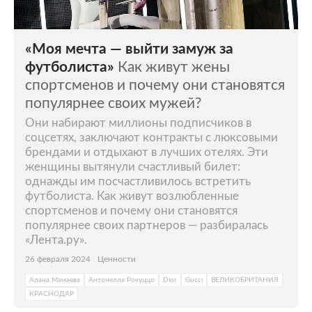
«Моя мечта — выйти замуж за
футболиста»
Как живут жены
спортсменов и почему они становятся
популярнее своих мужей?
Они набирают миллионы подписчиков в
соцсетях, заключают контракты с люксовыми
брендами и отдыхают в лучших отелях. Эти
женщины вытянули счастливый билет:
однажды им посчастливилось встретить
футболиста. Как живут возлюбленные
спортсменов и почему они становятся
популярнее своих партнеров — разбиралась
«Лента.ру».
26 февраля 2024
Ценности
Алана Мамаева
Антонелла Рокуццо
Dior
Gucci
ВЕЛИКОБРИТАНИЯ
КРАСНОДАР