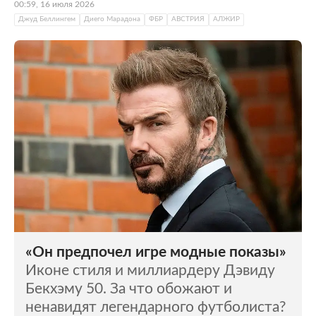
00:59, 16 июля 2026
Джуд Беллингем
Диего Марадона
ФБР
АВСТРИЯ
АЛЖИР
«Он предпочел игре модные показы»
Иконе стиля и миллиардеру Дэвиду
Бекхэму 50. За что обожают и
ненавидят легендарного футболиста?