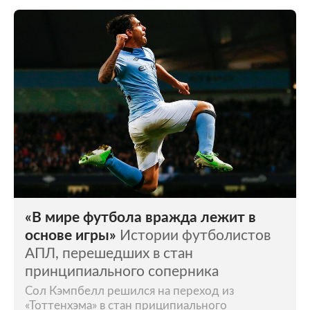
«В мире футбола вражда лежит в
основе игры»
Истории футболистов
АПЛ, перешедших в стан
принципиального соперника
Сол Кэмпбелл решился на переход из
«Тоттенхэма» в стан приципиального