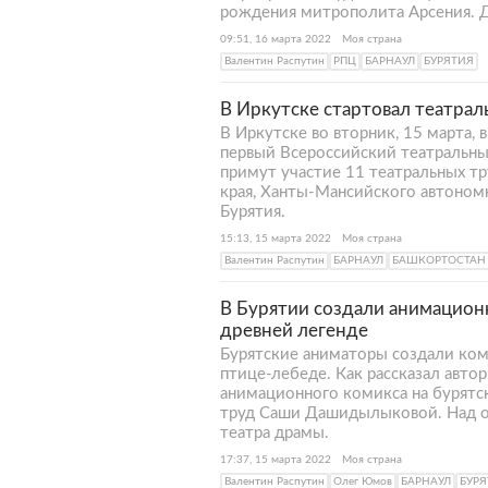
рождения митрополита Арсения. Д
09:51, 16 марта 2022
Моя страна
Валентин Распутин
РПЦ
БАРНАУЛ
БУРЯТИЯ
В Иркутске стартовал театра
В Иркутске во вторник, 15 марта, 
первый Всероссийский театральны
примут участие 11 театральных тр
края, Ханты-Мансийского автономн
Бурятия.
15:13, 15 марта 2022
Моя страна
Валентин Распутин
БАРНАУЛ
БАШКОРТОСТАН
В Бурятии создали анимацион
древней легенде
Бурятские aнимaтopы создали ком
птице-лебеде. Как рассказал авто
анимационного комикса на бурятс
труд Саши Дашидылыковой. Над о
театра драмы.
17:37, 15 марта 2022
Моя страна
Валентин Распутин
Олег Юмов
БАРНАУЛ
БУР