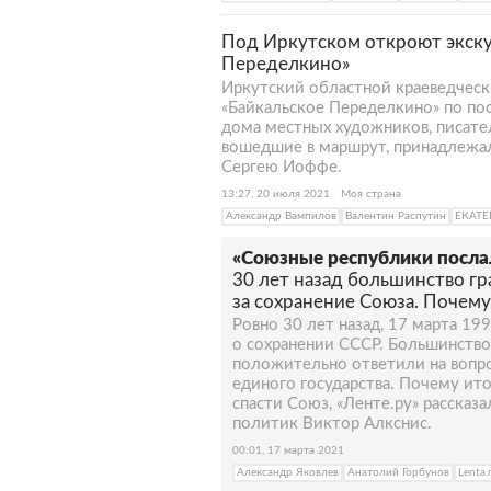
Под Иркутском откроют экск
Переделкино»
Иркутский областной краеведчес
«Байкальское Переделкино» по пос
дома местных художников, писател
вошедшие в маршрут, принадлежал
Сергею Иоффе.
13:27, 20 июля 2021
Моя страна
Александр Вампилов
Валентин Распутин
ЕКАТЕ
«Союзные республики посла
30 лет назад большинство г
за сохранение Союза. Почему
Ровно 30 лет назад, 17 марта 19
о сохранении СССР. Большинство
положительно ответили на вопр
единого государства. Почему ит
спасти Союз, «Ленте.ру» рассказ
политик Виктор Алкснис.
00:01, 17 марта 2021
Александр Яковлев
Анатолий Горбунов
Lenta.