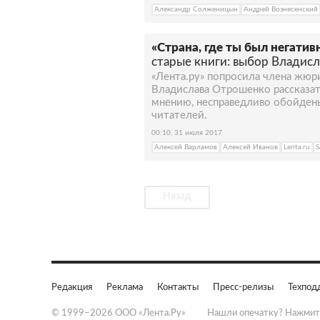
Александр Солженицын
Андрей Вознесенский
«Страна, где ты был негатив
старые книги: выбор Владис
«Лента.ру» попросила члена жюр
Владислава Отрошенко рассказать
мнению, несправедливо обойден
читателей.
00:10, 31 июля 2017
Алексей Варламов
Алексей Иванов
Lenta.ru
S
Назад
Редакция
Реклама
Контакты
Пресс-релизы
Техпод
© 1999–2026 ООО «Лента.Ру»
Нашли опечатку? Нажмит