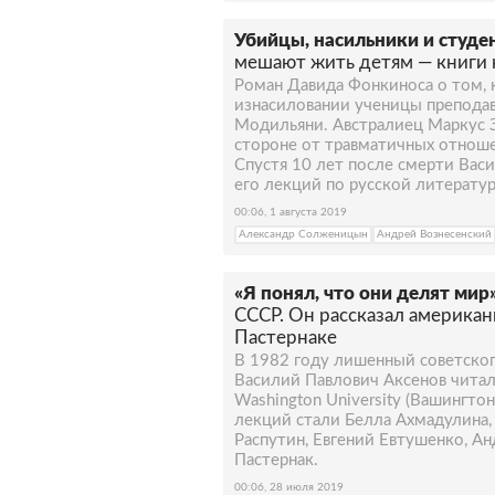
Убийцы, насильники и студе
мешают жить детям — книги
Роман Давида Фонкиноса о том,
изнасиловании ученицы преподав
Модильяни. Австралиец Маркус З
стороне от травматичных отнош
Спустя 10 лет после смерти Вас
его лекций по русской литератур
00:06, 1 августа 2019
Александр Солженицын
Андрей Вознесенский
«Я понял, что они делят мир
СССР. Он рассказал американ
Пастернаке
В 1982 году лишенный советског
Василий Павлович Аксенов читал
Washington University (Вашингтон
лекций стали Белла Ахмадулина,
Распутин, Евгений Евтушенко, Ан
Пастернак.
00:06, 28 июля 2019