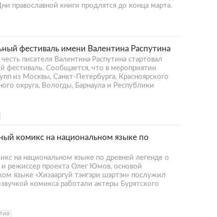
ни православной книги продлятся до конца марта.
льный фестиваль имени Валентина Распутина
в честь писателя Валентина Распутина стартовал
й фестиваль. Сообщается, что в мероприятии
упп из Москвы, Санкт-Петербурга, Красноярского
ого округа, Вологды, Барнаула и Республики
ный комикс на национальном языке по
икс на национальном языке по древней легенде о
р и режиссер проекта Олег Юмов, основой
ком языке «Хизааргүй тэнгэри шэртэн» послужил
звучкой комикса работали актеры Бурятского
ЯТИЯ