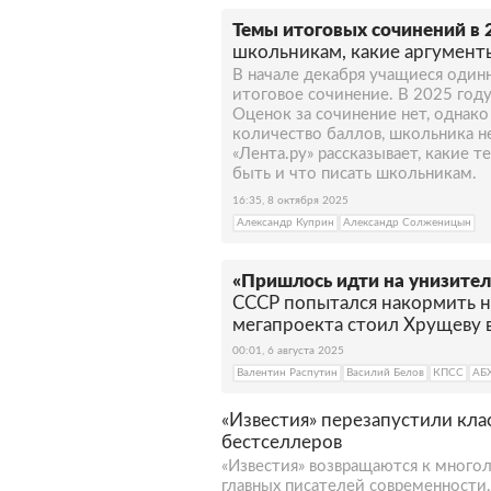
Темы итоговых сочинений в 
школьникам, какие аргумент
В начале декабря учащиеся один
итоговое сочинение. В 2025 году
Оценок за сочинение нет, однако
количество баллов, школьника не
«Лента.ру» рассказывает, какие 
быть и что писать школьникам.
16:35, 8 октября 2025
Александр Куприн
Александр Солженицын
«Пришлось идти на унизите
СССР попытался накормить н
мегапроекта стоил Хрущеву 
00:01, 6 августа 2025
Валентин Распутин
Василий Белов
КПСС
АБ
«Известия» перезапустили кл
бестселлеров
«Известия» возвращаются к много
главных писателей современности.