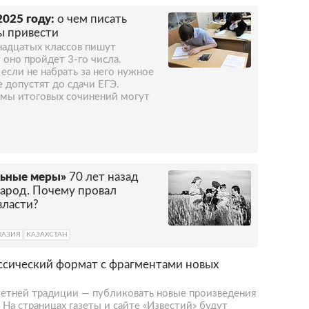
2025 году:
о чем писать
ы привести
надцатых классов пишут
 оно пройдет 3-го числа.
 если не набрать за него нужное
 допустят до сдачи ЕГЭ.
темы итоговых сочинений могут
льные меры»
70 лет назад
арод. Почему провал
власти?
ХАЗИЯ
КАЗАХСТАН
ассический формат с фрагментами новых
летней традиции — публиковать новые произведения
 На страницах газеты и сайте «Известий» будут