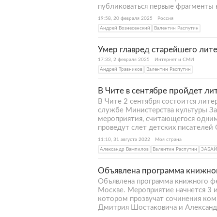
публиковаться первые фрагменты 
19:58, 20 февраля 2025
Россия
Андрей Вознесенский
Валентин Распутин
Умер главред старейшего лит
17:33, 2 февраля 2025
Интернет и СМИ
Андрей Травников
Валентин Распутин
В Чите в сентябре пройдет л
В Чите 2 сентября состоится литер
службе Министерства культуры Заб
мероприятия, считающегося одним
проведут слет детских писателей 
11:10, 31 августа 2022
Моя страна
Александр Вампилов
Валентин Распутин
ЗАБА
Объявлена программа книжног
Объявлена программа книжного фе
Москве. Мероприятие начнется 3 и
котором прозвучат сочинения комп
Дмитрия Шостаковича и Александ