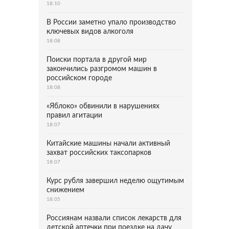
18:10
В России заметно упало производство
ключевых видов алкоголя
18:08
Поиски портала в другой мир
закончились разгромом машин в
российском городе
18:08
«Яблоко» обвинили в нарушениях
правил агитации
18:07
Китайские машины начали активный
захват российских таксопарков
18:07
Курс рубля завершил неделю ощутимым
снижением
18:05
Россиянам назвали список лекарств для
детской аптечки при поездке на дачу