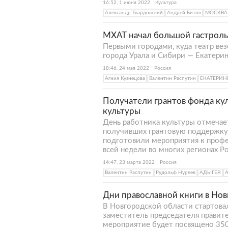
16:52, 1 июня 2022
Культура
Александр Твардовский
Андрей Битов
МОСКВА
МХАТ начал большой гастроль
Первыми городами, куда театр вез
города Урала и Сибири — Екатерин
18:46, 24 мая 2022
Россия
Агния Кузнецова
Валентин Распутин
ЕКАТЕРИН
Получатели грантов фонда ку
культуры
День работника культуры отмечает
получивших грантовую поддержку 
подготовили мероприятия к профе
всей недели во многих регионах Р
14:47, 23 марта 2022
Россия
Валентин Распутин
Рудольф Нуреев
АДЫГЕЯ
Дни православной книги в Нов
В Новгородской области стартова
заместитель председателя правите
мероприятие будет посвящено 350