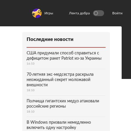
Игры
Лента добра
Войти
Последние новости
США придумали способ справиться с
дефицитом ракет Patriot из-за Украины
16:53
70-летняя экс-медсестра раскрыла
неожиданный секрет моложавой
внешности
18:10
Полчища гигантских медуз атаковали
российские регионы
18:10
В Windows призвали немедленно
включить одну настройку