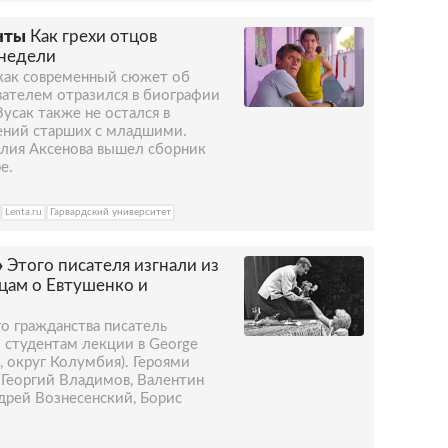
нты
Как грехи отцов
 недели
 как современный сюжет об
ателем отразился в биографии
усак также не остался в
ений старших с младшими.
илия Аксенова вышел сборник
е.
Lenta.ru
Гарвардский университет
»
Этого писателя изгнали из
цам о Евтушенко и
о гражданства писатель
 студентам лекции в George
, округ Колумбия). Героями
 Георгий Владимов, Валентин
дрей Вознесенский, Борис