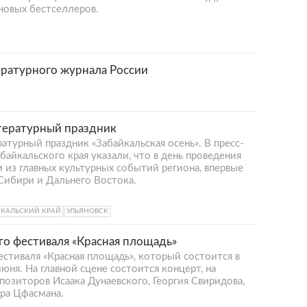
новых бестселлеров.
ературного журнала России
итературный праздник
атурный праздник «Забайкальская осень». В пресс-
айкальского края указали, что в день проведения
 из главных культурных событий региона, впервые
Сибири и Дальнего Востока.
ЙКАЛЬСКИЙ КРАЙ
УЛЬЯНОВСК
о фестиваля «Красная площадь»
стиваля «Красная площадь», который состоится в
юня. На главной сцене состоится концерт, на
озиторов Исаака Дунаевского, Георгия Свиридова,
ра Цфасмана.