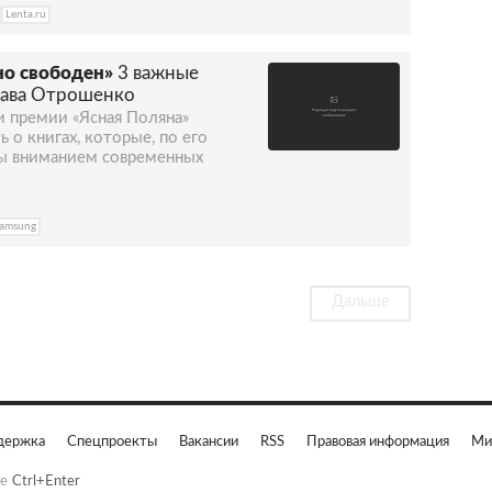
Lenta.ru
но свободен»
3 важные
лава Отрошенко
и премии «Ясная Поляна»
 о книгах, которые, по его
ы вниманием современных
amsung
Дальше
держка
Спецпроекты
Вакансии
RSS
Правовая информация
Ми
е
Ctrl+Enter