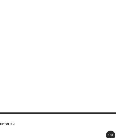
ни-игры
18+