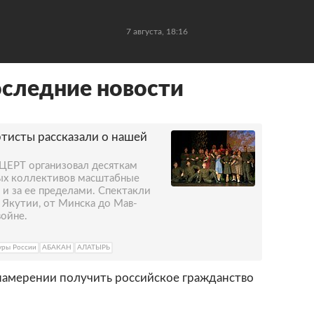
7 августа, 18:16
оследние новости
артисты рассказали о нашей
ЦЕРТ организовал десяткам
ных коллективов масштабные
 и за ее пределами. Спектакли
Якутии, от Минска до Мав-
войне.
уры России
АБАКАН
АЛАТЫРЬ
 намерении получить российское гражданство