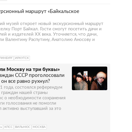
урсионный маршрут «Байкальское
кий музей откроет новый экскурсионный маршрут
елку Порт Байкал. Гости смогут посетить дачи и
ей и издателей XX века. Уточняется, что дачи,
и Валентину Распутину, Анатолию Аносову и
РИНБУРГ
ИРКУТСК
ли Москву на три буквы»
раждан СССР проголосовали
 он все равно рухнул?
91 года, состоялся референдум
 граждан нашей страны
ос о необходимости сохранения
оги голосования не помогли
ал активно выступавший за это
ru
КПСС
ВИЛЬНЮС
МОСКВА