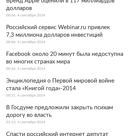
Бренд Apple оценили в 117 миллиардов
долларов
Мир
Бывший СССР
00:06, 4 сентября 2014
Экономика
Силовые структуры
Российский сервис Webinar.ru привлек
7,3 миллиона долларов инвестиций
Наука и техника
Спорт
00:06, 4 сентября 2014
Культура
Интернет и СМИ
Facebook около 20 минут была недоступна
во многих странах мира
Ценности
Путешествия
00:26, 4 сентября 2014
Из жизни
Среда обитания
Энциклопедия о Первой мировой войне
стала «Книгой года»-2014
Забота о себе
Авто
00:31, 4 сентября 2014
В Госдуме предложили закрыть психам
дорогу во власть
01:13, 4 сентября 2014
Спасти российский интернет депутат