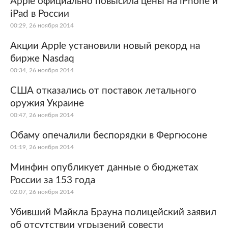
Apple официально повысила цены на iPhone и
iPad в России
Мир
Бывший СССР
00:29, 26 ноября 2014
Экономика
Силовые структуры
Акции Apple установили новый рекорд на
бирже Nasdaq
Наука и техника
Спорт
00:34, 26 ноября 2014
Культура
Интернет и СМИ
США отказались от поставок летального
оружия Украине
Ценности
Путешествия
00:47, 26 ноября 2014
Из жизни
Среда обитания
Обаму опечалили беспорядки в Фергюсоне
01:19, 26 ноября 2014
Забота о себе
Авто
Минфин опубликует данные о бюджетах
России за 153 года
02:07, 26 ноября 2014
Убивший Майкла Брауна полицейский заявил
об отсутствии угрызений совести