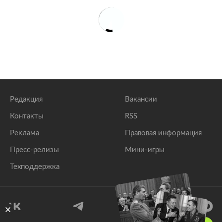
Редакция
Вакансии
Контакты
RSS
Реклама
Правовая информация
Пресс-релизы
Мини-игры
Техподдержка