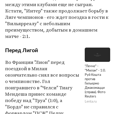
между этими клубами еще не сыгран.
Кстати, "Интер" также продолжает борьбу в
Лиге чемпионов - его ждет поездка в гости к
"Вильярреалу" с небольшим
преимуществом, добытым в домашнем
матче - 2:1.
Перед Лигой
Во Франции "Лион" перед
"Лечче" -
поездкой в Милан
"Милан" - 1:0.
окончательно снял все вопросы
Руй Кошта
против
о чемпионстве. Гол
Гильермо
поигравшего в "Челси" Тиагу
Джакомацци
Мендеша принес команде
(справа). Фото
Reuters
победу над "Труа" (1:0), а
Lenta.ru
"Бордо" не справился с
форвардом "ПСЖ" Педру