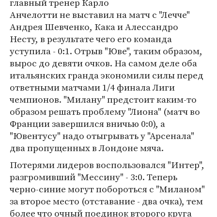
главный тренер Карло
Анчелотти не выставил на матч с "Лечче"
Андрея Шевченко, Кака и Алессандро
Несту, в результате чего его команда
уступила - 0:1. Отрыв "Юве", таким образом,
вырос до девяти очков. На самом деле оба
итальянских гранда экономили силы перед
ответными матчами 1/4 финала Лиги
чемпионов. "Милану" предстоит каким-то
образом решать проблему "Лиона" (матч во
Франции завершился вничью 0:0), а
"Ювентусу" надо отыгрывать у "Арсенала"
два пропущенных в Лондоне мяча.
Потерями лидеров воспользовался "Интер",
разгромивший "Мессину" - 3:0. Теперь
черно-синие могут побороться с "Миланом"
за второе место (отставание - два очка), тем
более что очный поединок второго круга