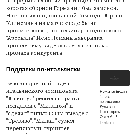
в перерыве главный претендент на место в
воротах сборной Германии был заменен.
Наставник национальной команды Юрген
Клинсманн на матче вроде бы не
присутствовал, но голкипер лондонского
"Арсенала" Йенс Леманн наверняка
пришлет ему видеокассету с записью
промаха конкурента.
Поддавки по-итальянски
Безоговорочный лидер
итальянского чемпионата
Неманья Видич
"Ювентус" решил сыграть в
(слева)
поздравляет
поддавки с "Миланом" и
Руда ван
"сделал" ничью 0:0 на выезде с
Нистелроя.
Фото AFP
"Тревизо". "Милан" сумел
Lenta.ru
переплюнуть туринцев -