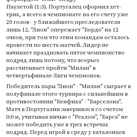
Паулетой (1:3). Португалец оформил хет-
трик, а всего в чемпионате на его счету уже
20 голов - у ближайшего преследователя
лишь 12. "Лион" опережает "Бордо" на 12
очков, при том что этим командам осталось
провести по шесть матчей. Лидер не
начинает праздновать пятое чемпионство
подряд лишь потому, что всерьез
рассчитывает пройти "Милан" в
четвертьфинале Лиги чемпионов.
Победитель пары "Лион" - "Милан" сыграет в
полуфинале этого турнира с сильнейшим в
противостоянии "Бенфика" - "Барселона".
Матч в Португалии завершился со счетом
0:0 и, учитывая ничью с "Реалом", "Барса" не
может победить уже в трех встречах
подряд. Перед игрой в среду у каталонцев