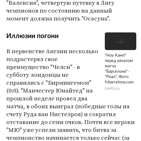
"Валенсия", четвертую путевку в Лигу
чемпионов по состоянию на данный
момент должна получить "Осасуна".
Иллюзии погони
В первенстве Англии несколько
"Ноу Камп"
подрастерял свое
перед началом
преимущество "Челси" - в
матча
"Барселона" -
субботу лондонцы не
"Реал". Фото
справились с "Бирмингемом"
fcbarcelona.com
(0:0). "Манчестер Юнайтед" на
Lenta.ru
прошлой неделе провел два
матча, в обоих выиграл (победные голы на
счету Руда ван Нистелроя) и сократил
отставание до семи очков. Почти все игроки
"МЮ" уже успели заявить, что битва за
чемпионство начинается только сейчас (за