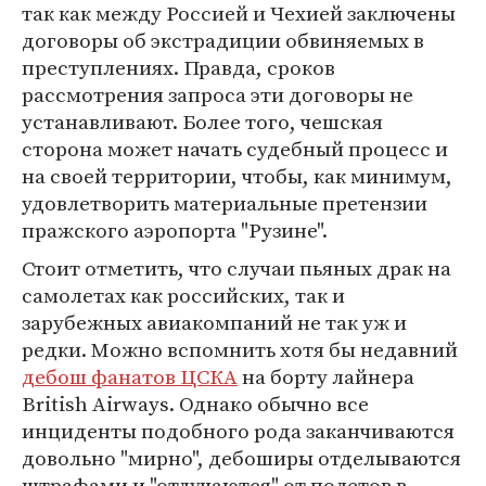
так как между Россией и Чехией заключены
договоры об экстрадиции обвиняемых в
преступлениях. Правда, сроков
рассмотрения запроса эти договоры не
устанавливают. Более того, чешская
сторона может начать судебный процесс и
на своей территории, чтобы, как минимум,
удовлетворить материальные претензии
пражского аэропорта "Рузине".
Стоит отметить, что случаи пьяных драк на
самолетах как российских, так и
зарубежных авиакомпаний не так уж и
редки. Можно вспомнить хотя бы недавний
дебош фанатов ЦСКА
на борту лайнера
British Airways. Однако обычно все
инциденты подобного рода заканчиваются
довольно "мирно", дебоширы отделываются
штрафами и "отлучаются" от полетов в