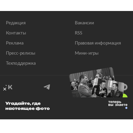
Редакция
Вакансии
Контакты
RSS
Реклама
Правовая информация
Пресс-релизы
Мини-игры
Техподдержка
18
+
Угадайте, где
настоящее фото
© 1999–2026 Все права защищены.
ООО «Лента.Ру»
Лента добра
деактивирована. Добро