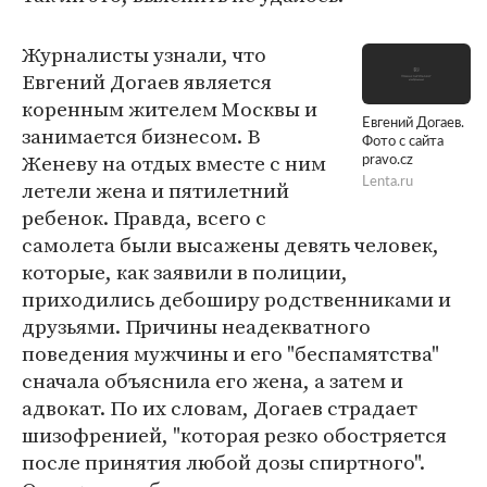
Журналисты узнали, что
Евгений Догаев является
коренным жителем Москвы и
Евгений Догаев.
занимается бизнесом. В
Фото с сайта
Женеву на отдых вместе с ним
pravo.cz
Lenta.ru
летели жена и пятилетний
ребенок. Правда, всего с
самолета были высажены девять человек,
которые, как заявили в полиции,
приходились дебоширу родственниками и
друзьями. Причины неадекватного
поведения мужчины и его "беспамятства"
сначала объяснила его жена, а затем и
адвокат. По их словам, Догаев страдает
шизофренией, "которая резко обостряется
после принятия любой дозы спиртного".