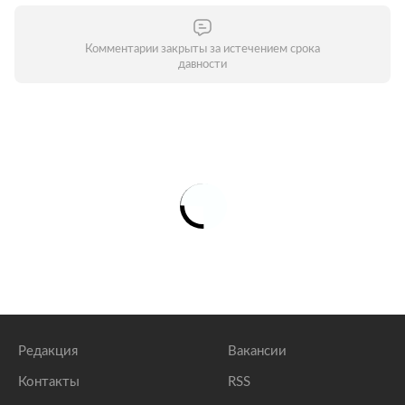
Комментарии закрыты за истечением срока
давности
Редакция
Вакансии
Контакты
RSS