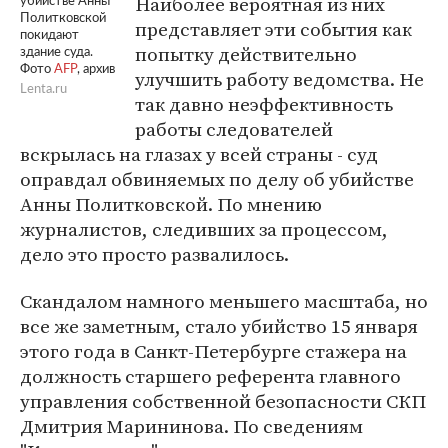
Наиболее вероятная из них
убийстве Анны
Политковской
представляет эти события как
покидают
попытку действительно
здание суда.
Фото
AFP
, архив
улучшить работу ведомства. Не
Lenta.ru
так давно неэффективность
работы следователей
вскрылась на глазах у всей страны - суд
оправдал обвиняемых по делу об убийстве
Анны Политковской. По мнению
журналистов, следивших за процессом,
дело это просто развалилось.
Скандалом намного меньшего масштаба, но
все же заметным, стало убийство 15 января
этого года в Санкт-Петербурге стажера на
должность старшего референта главного
управления собственной безопасности СКП
Дмитрия Марининова. По сведениям