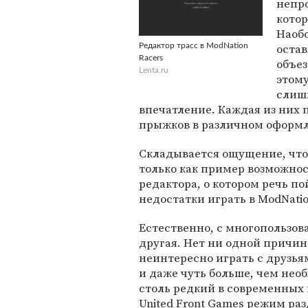
непро
котор
Наобо
остав
Редактор трасс в ModNation
Racers
объе
Lenta.ru
этому
слишк
впечатление. Каждая из них 
прыжков в различном оформл
Складывается ощущение, чт
только как пример возможнос
редактора, о котором речь по
недостатки играть в ModNatio
Естественно, с многопользо
другая. Нет ни одной причины
неинтересно играть с друзьям
и даже чуть больше, чем нео
столь редкий в современных 
United Front Games режим раз