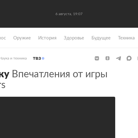
6 августа, 19:07
мос
Оружие
История
Здоровье
Будущее
Техника
Наука и техника
ку
Впечатления от игры
rs