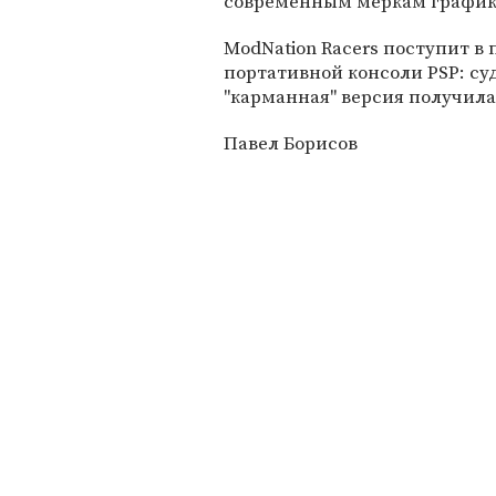
современным меркам график
ModNation Racers поступит в 
портативной консоли PSP: су
"карманная" версия получила
Павел Борисов