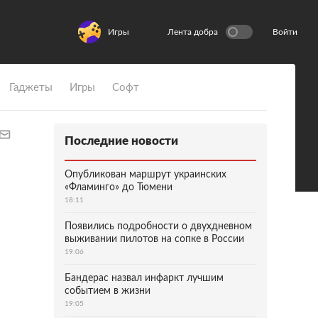
Игры
Лента добра
Войти
Гаджеты
Игры
Софт
Последние новости
Опубликован маршрут украинских
«Фламинго» до Тюмени
18:11
Появились подробности о двухдневном
выживании пилотов на сопке в России
19:06
Бандерас назвал инфаркт лучшим
событием в жизни
19:05