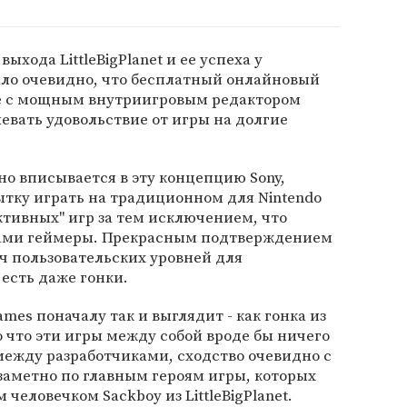
выхода LittleBigPlanet и ее успеха у
стало очевидно, что бесплатный онлайновый
упе с мощным внутриигровым редактором
левать удовольствие от игры на долгие
но вписывается в эту концепцию Sony,
ытку играть на традиционном для Nintendo
ктивных" игр за тем исключением, что
сами геймеры. Прекрасным подтверждением
ч пользовательских уровней для
х есть даже гонки.
ames поначалу так и выглядит - как гонка из
то что эти игры между собой вроде бы ничего
между разработчиками, сходство очевидно с
 заметно по главным героям игры, которых
 человечком Sackboy из LittleBigPlanet.