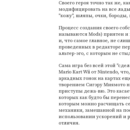
Своего героя точно так же, ка
модифицировать на все лады,
"кожу", шляпы, очки, бороды,
Процесс создания своего соб
называются Mods) приятен и 
и, что самое главное, не сли
проведенных в редакторе пер
альтер-эго, с которым не ст
Сама игра без всей этой "сд
Mario Kart Wii от Nintendo, ч
аркадных гонок на картах ещ
творением Сигэру Миямото на
приступы дежа-вю. Это касае
которых как будто бы перенес
которым можно расчищать се
механики, замешанной на по
использовании ускорений и р
отличия.