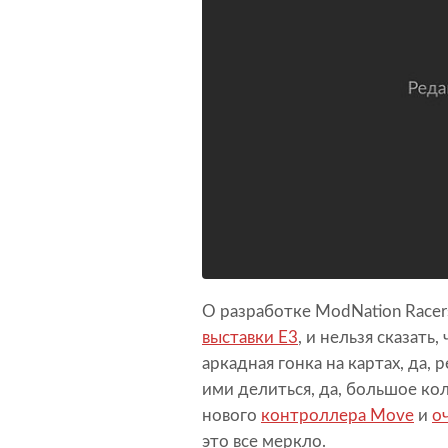
О разработке ModNation Racers
выставки E3
, и нельзя сказать
аркадная гонка на картах, да,
ими делиться, да, большое ко
нового
контроллера Move
и
о
это все меркло.