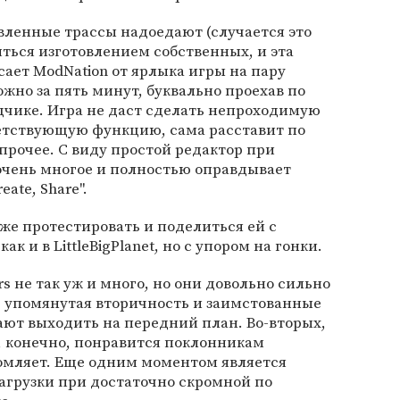
овленные трассы надоедают (случается это
яться изготовлением собственных, и эта
ает ModNation от ярлыка игры на пару
ожно за пять минут, буквально проехав по
дчике. Игра не даст сделать непроходимую
ветствующую функцию, сама расставит по
прочее. С виду простой редактор при
очень многое и полностью оправдывает
eate, Share".
же протестировать и поделиться ей с
ак и в LittleBigPlanet, но с упором на гонки.
s не так уж и много, но они довольно сильно
же упомянутая вторичность и заимстованные
ают выходить на передний план. Во-вторых,
, конечно, понравится поклонникам
томляет. Еще одним моментом является
агрузки при достаточно скромной по