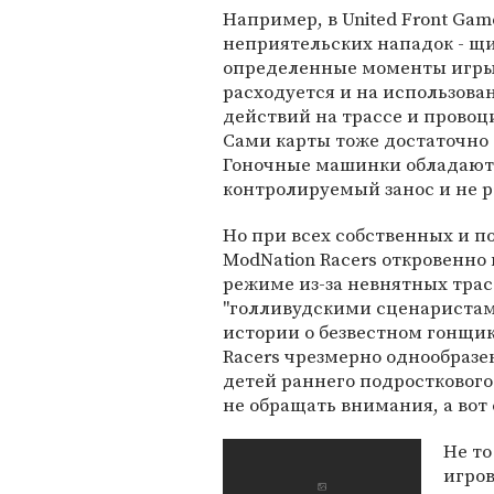
Например, в United Front Ga
неприятельских нападок - щи
определенные моменты игры.
расходуется и на использова
действий на трассе и провоц
Сами карты тоже достаточно 
Гоночные машинки обладают с
контролируемый занос и не 
Но при всех собственных и п
ModNation Racers откровенно
режиме из-за невнятных тра
"голливудскими сценаристами
истории о безвестном гонщик
Racers чрезмерно однообразе
детей раннего подросткового
не обращать внимания, а вот
Не то
игров