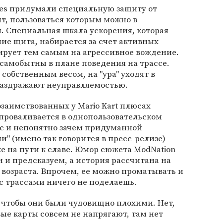
mes придумали специальную защиту от
т, пользоваться которым можно в
 Специальная шкала ускорения, которая
ние щита, набирается за счет активных
ирует тем самым на агрессивное вождение.
самобытны в плане поведения на трассе.
обственным весом, на "ура" уходят в
раздражают неуправляемостью.
озаимствованных у Mario Kart плюсах
 проваливается в однопользовательском
сс и непонятно зачем придуманной
" (имено так говорится в пресс-релизе)
е на пути к славе. Юмор сюжета ModNation
н и предсказуем, а история рассчитана на
 возраста. Впрочем, ее можно проматывать и
 с трассами ничего не поделаешь.
 чтобы они были чудовищно плохими. Нет,
ые карты совсем не напрягают, там нет