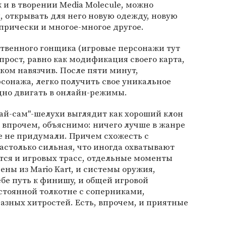
к и в творении Media Molecule, можно
 открывать для него новую одежду, новую
 прически и многое-многое другое.
ственного гонщика (игровые персонажи тут
прост, равно как модификация своего карта,
шком навязчив. После пяти минут,
сонажа, легко получить свое уникальное
ыдно двигать в онлайн-режимы.
елай-сам"-шелухи выглядит как хороший клон
то, впрочем, объяснимо: ничего лучше в жанре
е не придумали. Причем схожесть с
столько сильная, что иногда охватывают
тся и игровых трасс, отдельные моменты
ены из Mario Kart, и системы оружия,
бе путь к финишу, и общей игровой
стоянной толкотне с соперниками,
азных хитростей. Есть, впрочем, и приятные