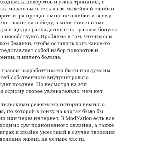
ходимых поворотов и узких тропинок, с
ых можно вылететь из-за малейшей ошибки.
рот: игра прощает многие ошибки и всегда
ляет шанс на победу, а многочисленные
зды и щедро раскиданные по трассам бонусы
 способствуют. Проблема в том, что трассы
ом безлики, чтобы оставить хоть какое-то
представляет собой набор поворотов и
ении, и ничего больше.
о трассы разработчиками были придуманы
тей собственного внутриигрового
йдет позднее. Но несмотря на эти
n одному скорее увлекательно, чем нет.
вательскими режимами история немного
, по которой в гонку на картах было бы
и или через интернет. В ModNation есть все
бходимо для полноценного онлайна, а также
играх и крайне уместный в случае творения
деления экрана на четыре части.