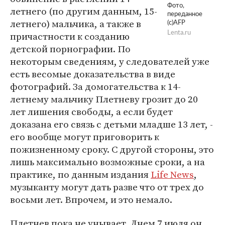
Фото,
летнего (по другим данным, 15-
переданное
летнего) мальчика, а также в
(c)AFP
причастности к созданию
Lenta.ru
детской порнографии. По
некоторым сведениям, у следователей уже
есть весомые доказательства в виде
фотографий. За домогательства к 14-
летнему мальчику Плетневу грозит до 20
лет лишения свободы, а если будет
доказана его связь с детьми младше 13 лет, -
его вообще могут приговорить к
пожизненному сроку. С другой стороны, это
лишь максимально возможные сроки, а на
практике, по данным издания
Life News
,
музыканту могут дать разве что от трех до
восьми лет. Впрочем, и это немало.
Плетнев пока не унывает. Днем 7 июля он