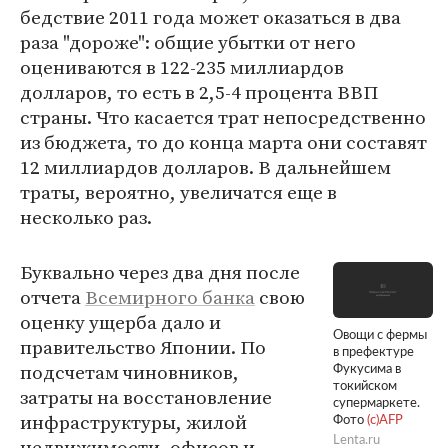
бедствие 2011 года может оказаться в два
раза "дороже": общие убытки от него
оцениваются в 122-235 миллиардов
долларов, то есть в 2,5-4 процента ВВП
страны. Что касается трат непосредственно
из бюджета, то до конца марта они составят
12 миллиардов долларов. В дальнейшем
траты, вероятно, увеличатся еще в
несколько раз.
Буквально через два дня после
отчета
Всемирного банка
свою
оценку ущерба дало и
Овощи с фермы
правительство Японии. По
в префектуре
подсчетам чиновников,
Фукусима в
токийском
затраты на восстановление
супермаркете.
инфраструктуры, жилой
Фото
(c)AFP
недвижимости, офисов и
Lenta.ru