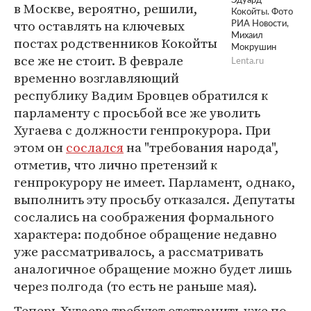
Эдуард
в Москве, вероятно, решили,
Кокойты. Фото
что оставлять на ключевых
РИА Новости,
Михаил
постах родственников Кокойты
Мокрушин
все же не стоит. В феврале
Lenta.ru
временно возглавляющий
республику Вадим Бровцев обратился к
парламенту с просьбой все же уволить
Хугаева с должности генпрокурора. При
этом он
сослался
на "требования народа",
отметив, что лично претензий к
генпрокурору не имеет. Парламент, однако,
выполнить эту просьбу отказался. Депутаты
сослались на соображения формального
характера: подобное обращение недавно
уже рассматривалось, а рассматривать
аналогичное обращение можно будет лишь
через полгода (то есть не раньше мая).
Теперь Хугаева требуют отстранить уже по