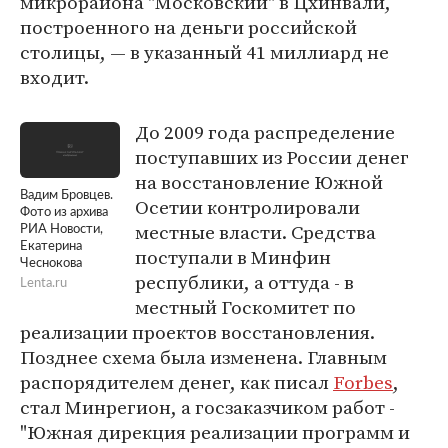
микрорайона "Московский" в Цхинвали,
построенного на деньги российской
столицы, — в указанный 41 миллиард не
входит.
До 2009 года распределение
поступавших из России денег
на восстановление Южной
Вадим Бровцев.
Осетии контролировали
Фото из архива
местные власти. Средства
РИА Новости,
Екатерина
поступали в Минфин
Чеснокова
республики, а оттуда - в
Lenta.ru
местный Госкомитет по
реализации проектов восстановления.
Позднее схема была изменена. Главным
распорядителем денег, как писал
Forbes
,
стал Минрегион, а госзаказчиком работ -
"Южная дирекция реализации программ и