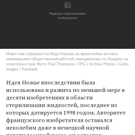
Известная суфражистка Леди Норман, во время войны активно
занимавшаяся общественной работой, передвигалась по Лондону на
электроскутере. Фото: Paul Thompson / FPG / Archive Photos / Getty
Images / Fotobank
Идея Ножье впоследствии была
использована и развита по меньшей мере в
десяти изобретениях в области
стерилизации жидкостей, последнее из
которых датируется 1998 годом. Авторитет
французского изобретателя оставался
неколебим даже в немецкой научной