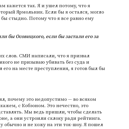
ам кажется так. Я и ушел потому, что я
торый Ярмольник. Если бы я остался, могло
о бы стыдно. Потому что я все равно ему
или бы Осовицкого, если бы застали его за
оих слов. СМИ написали, что я призвал
никого не призываю убивать без суда и
ал его на месте преступления, я готов был бы
ял, почему это недопустимо — во всяком
скажем, с Кобзоном. Это нечестно, это
дставлять. Мы ведь пришли, чтобы сделать
коне, а они устроили склоку ради рейтинга.
у обычно и не хожу на эти ток-шоу. Я пошел