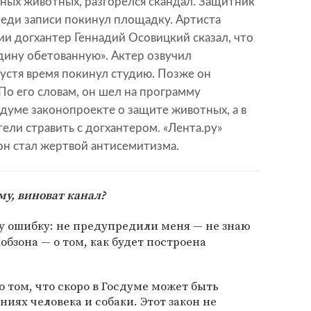
ных животных, разгорелся скандал. Защитник
еди записи покинул площадку. Артиста
сии догхантер Геннадий Осовицкий сказал, что
дину обетованную». Актер озвучил
устя время покинул студию. Позже он
 По его словам, он шел на программу
сдуме законопроекте о защите животных, а в
отели стравить с догхантером. «Лента.ру»
он стал жертвой антисемитизма.
му, виноват канал?
ну ошибку: не предупредили меня — не знаю
бзона — о том, как будет построена
 том, что скоро в Госдуме может быть
иях человека и собаки. Этот закон не