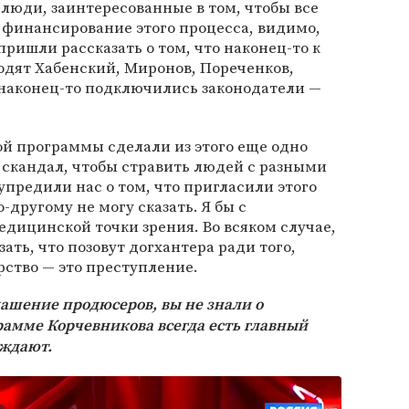
 люди, заинтересованные в том, чтобы все
о финансирование этого процесса, видимо,
 пришли рассказать о том, что наконец-то к
одят Хабенский, Миронов, Пореченков,
 наконец-то подключились законодатели —
й программы сделали из этого еще одно
л скандал, чтобы стравить людей с разными
упредили нас о том, что пригласили этого
о-другому не могу сказать. Я бы с
едицинской точки зрения. Во всяком случае,
ть, что позовут догхантера ради того,
рство — это преступление.
лашение продюсеров, вы не знали о
амме Корчевникова всегда есть главный
уждают.