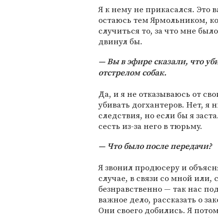
Я к нему не прикасался. Это в
остаюсь тем Ярмольником, ко
случиться то, за что мне был
двинул бы.
Вы в эфире сказали, что уб
отстрелом собак.
Да, и я не отказываюсь от св
убивать догхантеров. Нет, я 
следствия, но если бы я заст
сесть из-за него в тюрьму.
Что было после передачи?
Я звонил продюсеру и объясн
случае, в связи со мной или, 
безнравственно — так нас по
важное дело, рассказать о за
Они своего добились. Я потом