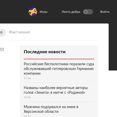
Игры
Лента добра
Войти
ио
Фактчекинг
Последние новости
Российские беспилотники поразили суда
обслуживавшей гитлеровскую Германию
компании
17:16
Названы наиболее вероятные авторы
голов «Зенита» в матче с «Родиной»
19:01
Мужчина подорвался на мине в
Херсонской области
18:56