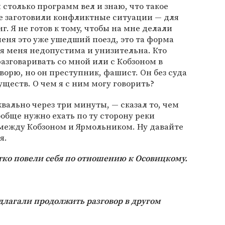
 столько программ вел и знаю, что такое
ее заготовили конфликтные ситуации — для
г. Я не готов к тому, чтобы на мне делали
меня это уже ушедший поезд, это та форма
ля меня недопустима и унизительна. Кто
разговаривать со мной или с Кобзоном в
оворю, но он преступник, фашист. Он без суда
ществ. О чем я с ним могу говорить?
квально через три минуты, — сказал то, чем
ообще нужно ехать по ту сторону реки
я между Кобзоном и Ярмольником. Ну давайте
я.
тко повели себя по отношению к Осовицкому.
едлагали продолжить разговор в другом