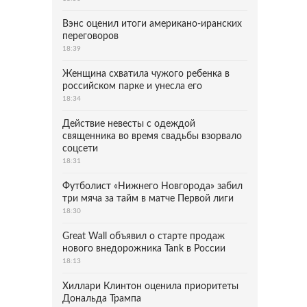
Вэнс оценил итоги американо-иранских
переговоров
18:39
Женщина схватила чужого ребенка в
российском парке и унесла его
18:34
Действие невесты с одеждой
священника во время свадьбы взорвало
соцсети
18:31
Футболист «Нижнего Новгорода» забил
три мяча за тайм в матче Первой лиги
18:30
Great Wall объявил о старте продаж
нового внедорожника Tank в России
18:13
Хиллари Клинтон оценила приоритеты
Дональда Трампа