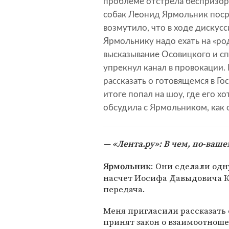
проблеме отстрела беспризор
собак Леонид Ярмольник поср
возмутило, что в ходе дискус
Ярмольнику надо ехать на «ро
высказывание Осовицкого и сп
упрекнул канал в провокации.
рассказать о готовящемся в Го
итоге попал на шоу, где его х
обсудила с Ярмольником, как 
«Лента.ру»: В чем, по-ваше
: Они сделали од
Ярмольник
насчет Иосифа Давыдовича Ко
передача.
Меня пригласили рассказать о
принят закон о взаимоотношен