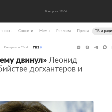
8 августа, 19:06
упность
Coцсети
Мемы
Реклама
Пресса
ТВ и рад
Интернет и СМИ
 ему двинул»
Леонид
бийстве догхантеров и