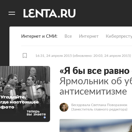
11
A
Интернет и СМИ
Все
Интернет
Киберпрест
16:31, 24 апреля 2015
(обновлено: 20:03, 24 апреля 2015)
«Я бы все равно
Ярмольник об у
антисемитизме
Угадайте,
где настоящее
Беседовала Светлана Поворазнюк
фото
(Заместитель главного редактора)