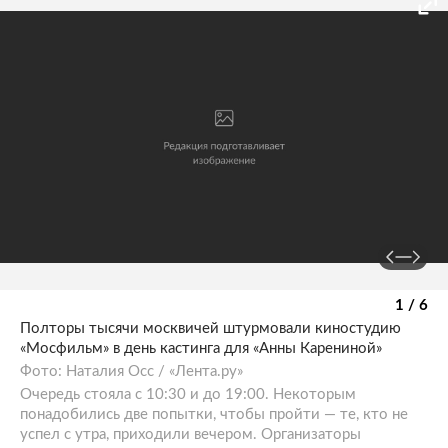
1 / 6
Полторы тысячи москвичей штурмовали киностудию
«Мосфильм» в день кастинга для «Анны Карениной»
Фото: Наталия Осс / «Лента.ру»
Очередь стояла с 10:30 и до 19:00. Некоторым
понадобились две попытки, чтобы пройти — те, кто не
успел с утра, приходили вечером. Организаторы