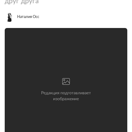
друг друга
Наталия Осс