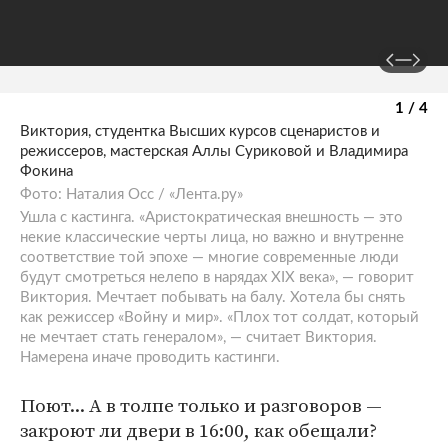
1 / 4
Виктория, студентка Высших курсов сценаристов и
режиссеров, мастерская Аллы Суриковой и Владимира
Фокина
Фото: Наталия Осс / «Лента.ру»
Ушла с кастинга. «Аристократическая внешность — это
некие классические черты лица, но важно и внутренне
соответствие той эпохе — многие современные люди
будут смотреться нелепо в нарядах XIX века», — говорит
Виктория. Мечтает побывать на балу. Хотела бы снять
как режиссер «Войну и мир». «Плох тот солдат, который
не мечтает стать генералом», — считает Виктория.
Намерена иначе проводить кастинги.
Поют... А в толпе только и разговоров —
закроют ли двери в 16:00, как обещали?