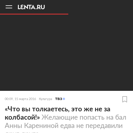
11
A
00:09, 15 марта 2016
Культура
«Что вы толкаетесь, это же не за
колбасой!»
Желающие попасть на бал
Анны Карениной едва не передавили