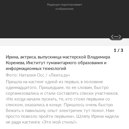
1 / 3
Ирина, актриса, выпускница мастерской Владимира
Коренева, Институт гуманитарного образования и
информационных технологий
Фото: Наталия Осс / «Лента.ру»
Пришла на кастинг одной из первых, в половине
одиннадцатого. Пришедшие, по ее словам, быстро
сорганизовались и стали составлять списки участников.
«Но когда начали пускать, те, кто стоял первыми со
списком, оказались в конце. Пришлось очень быстро
бежать к павильону, опыт электричек тут помог. Нам
просто повезло пройти первыми». Шляпу Ирина надела
не ради кастинга: «Это мой стиль!».