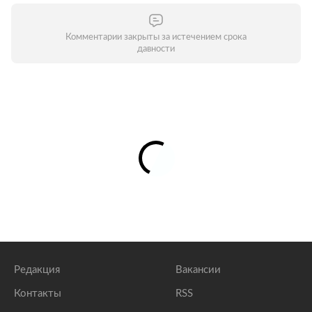
Комментарии закрыты за истечением срока
давности
Редакция
Вакансии
Контакты
RSS