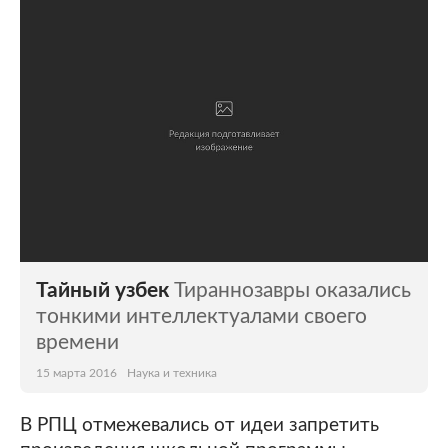
Мир
Бывший СССР
Экономика
Силовые структуры
Наука и техника
Спорт
Культура
Интернет и СМИ
Ценности
Путешествия
Из жизни
Среда обитания
Тайный узбек
Тираннозавры оказались
Забота о себе
Авто
тонкими интеллектуалами своего
времени
15 марта 2016
Наука и техника
В РПЦ отмежевались от идеи запретить