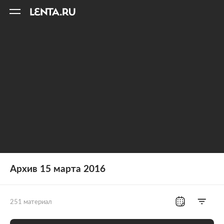
11
A
Архив 15 марта 2016
251 материал
Все рубрики
Россия