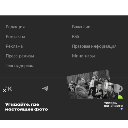
Редакция
Вакансии
Контакты
RSS
Реклама
Правовая информация
Пресс-релизы
Мини-игры
Техподдержка
18
+
Угадайте, где
настоящее фото
© 1999–2026 Все права защищены.
ООО «Лента.Ру»
Лента добра