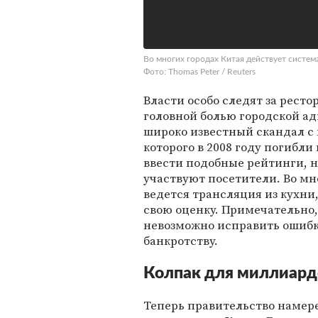
Во многих городах Китая действует систем
Фото: Thomas Peter / Reuters
Власти особо следят за рест
головной болью городской а
широко известный скандал с
которого в 2008 году погибли
ввести подобные рейтинги, но
участвуют посетители. Во мн
ведется трансляция из кухни
свою оценку. Примечательно,
невозможно исправить ошибки
банкротству.
Колпак для миллиард
Теперь правительство намер