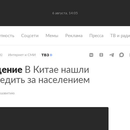
6 августа, 14:05
упность
Coцсети
Мемы
Реклама
Пресса
ТВ и рад
6)
Интернет и СМИ
дение
В Китае нашли
едить за населением
развитию