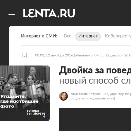
11
A
Интернет и СМИ
Все
Интернет
Киберпрест
00:03, 12 декабря 2016
(обновлено: 07:35, 12 декабря 201
Двойка за пове
новый способ сл
Анастасия Евтушенко
(Директор по 
Угадайте,
соцсетей и видеоконтента)
где настоящее
фото