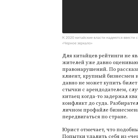
К 2020 китайские власти надеются ввести с
«Черное зеркало»
Для китайцев рейтинги не яв
жителей уже давно оцениваю
правонарушений. По рассказа
клиент, крупный бизнесмен 
давно не может купить билет 
стычки с арендодателем, сл
китаец когда-то задержал кв
конфликт до суда. Разбирате
личном профайле бизнесмена,
передвигаться по стране.
Юрист отмечает, что подобны
Попытки удалить себя из «че