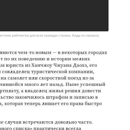
истему рейтингов для всех граждан страны. Кадр из сериала
ляются чем-то новым — в некоторых городах
т по их поведению и истории мелких
м юриста из Ханчжоу Чжуана Даохэ, его
и совладелец туристической компании,
на самолет или скоростной поезд из-за
учившейся много лет назад. Ныне успешный
артплату, а владелец жилья решил довести
льство закончилось штрафом и записью в
 которая теперь лишает его права быстро
е случаи встречаются довольно часто.
рного списка» практически всегда