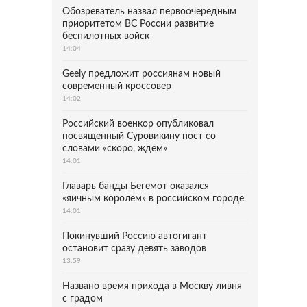
Обозреватель назвал первоочередным
приоритетом ВС России развитие
беспилотных войск
14:04
Geely предложит россиянам новый
современный кроссовер
14:02
Российский военкор опубликовал
посвященный Суровикину пост со
словами «скоро, ждем»
14:01
Главарь банды Бегемот оказался
«яичным королем» в российском городе
14:01
Покинувший Россию автогигант
остановит сразу девять заводов
13:59
Названо время прихода в Москву ливня
с градом