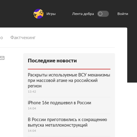
Игры
Лента добра
Войти
ио
Фактчекинг
Последние новости
Раскрыты используемые ВСУ механизмы
при массовой атаке на российский
регион
13:42
iPhone 16e подешевел в России
14:04
В России приготовились к сокращению
выпуска металлоконструкций
14:04