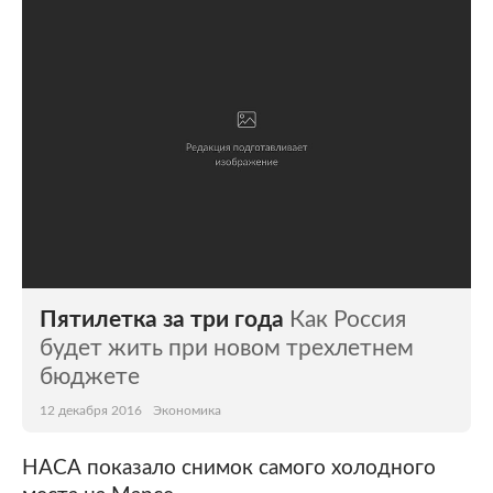
Мир
Бывший СССР
Экономика
Силовые структуры
Наука и техника
Спорт
Культура
Интернет и СМИ
Ценности
Путешествия
Из жизни
Среда обитания
Пятилетка за три года
Как Россия
Забота о себе
Авто
будет жить при новом трехлетнем
бюджете
12 декабря 2016
Экономика
НАСА показало снимок самого холодного