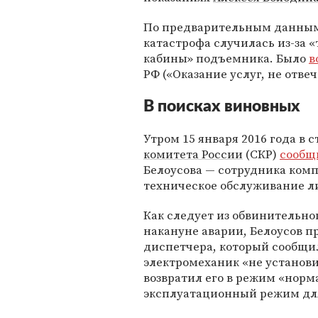
По предварительным данным 
катастрофа случилась из-за 
кабины» подъемника. Было
в
РФ («Оказание услуг, не отв
В поисках виновных
Утром 15 января 2016 года в
комитета России
(СКР)
сообщ
Белоусова — сотрудника ком
техническое обслуживание л
Как следует из обвинительног
накануне аварии, Белоусов пр
диспетчера, который сообщил
электромеханик «не установ
возвратил его в режим «норм
эксплуатационный режим для 