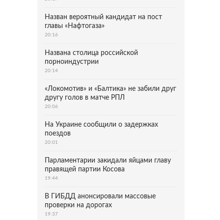
Назван вероятный кандидат на пост
главы «Нафтогаза»
20:16
Названа столица российской
порноиндустрии
20:14
«Локомотив» и «Балтика» не забили друг
другу голов в матче РПЛ
20:06
На Украине сообщили о задержках
поездов
20:01
Парламентарии закидали яйцами главу
правящей партии Косова
19:44
В ГИБДД анонсировали массовые
проверки на дорогах
19:37