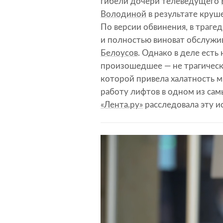
гибели дочери телеведущего
Володиной
в результате круш
По версии обвинения, в трагед
и полностью виноват обслужи
Белоусов
. Однако в деле есть
произошедшее — не трагическа
которой привела халатность м
работу лифтов в одном из са
«Лента.ру»
расследовала эту и