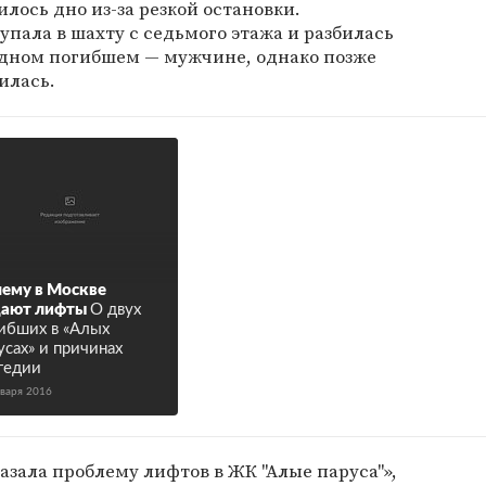
лось дно из-за резкой остановки.
пала в шахту с седьмого этажа и разбилась
одном погибшем — мужчине, однако позже
илась.
ему в Москве
дают лифты
О двух
ибших в «Алых
усах» и причинах
гедии
нваря 2016
азала проблему лифтов в ЖК "Алые паруса"»,