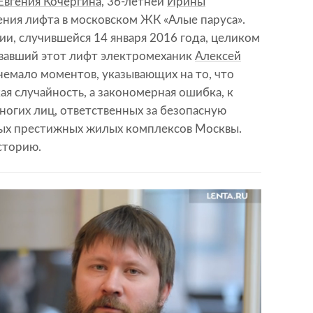
Евгения Кочергина
, 36-летней
Ирины
ения лифта в московском ЖК «Алые паруса».
ии, случившейся 14 января 2016 года, целиком
вавший этот лифт электромеханик
Алексей
 немало моментов, указывающих на то, что
я случайность, а закономерная ошибка, к
ногих лиц, ответственных за безопасную
мых престижных жилых комплексов Москвы.
сторию.