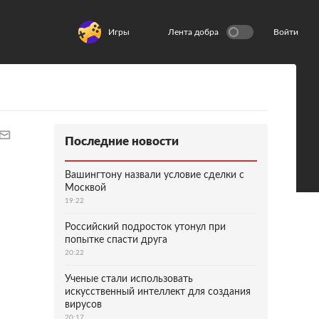
Игры
Лента добра
Войти
Последние новости
Вашингтону назвали условие сделки с
Москвой
19:22
Российский подросток утонул при
попытке спасти друга
20:22
Ученые стали использовать
искусственный интеллект для создания
вирусов
20:17