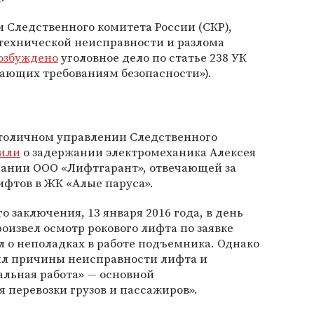
Следственного комитета России (СКР),
«технической неисправности и разлома
озбуждено
уголовное дело по статье 238 УК
ечающих требованиям безопасности»).
 столичном управлении
Следственного
или
о задержании электромеханика Алексея
пании ООО «Лифтгарант», отвечающей за
ифтов в ЖК «Алые паруса».
о заключения, 13 января 2016 года, в день
оизвел осмотр рокового лифта по заявке
 о неполадках в работе подъемника. Однако
ил причины неисправности лифта и
альная работа» — основной
перевозки грузов и пассажиров».