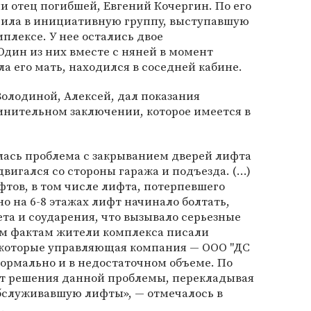
и отец погибшей, Евгений Кочергин. По его
дила в инициативную группу, выступавшую
плексе. У нее остались двое
дин из них вместе с няней в момент
а его мать, находился в соседней кабине.
олодиной, Алексей, дал показания
винительном заключении, которое имеется в
лась проблема с закрыванием дверей лифта
вигался со стороны гаража и подъезда. (...)
фтов, в том числе лифта, потерпевшего
о на 6-8 этажах лифт начинало болтать,
ета и соударения, что вызывало серьезные
м фактам жители комплекса писали
 которые управляющая компания — ООО "ДС
ормально и в недостаточном объеме. По
 от решения данной проблемы, перекладывая
обслуживавшую лифты», — отмечалось в
а
.