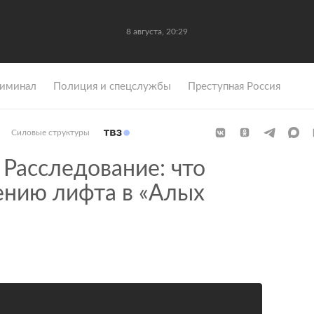
8 августа, 20:29
иминал
Полиция и спецслужбы
Преступная Россия
Силовые структуры
Расследование: что
ению лифта в «Алых