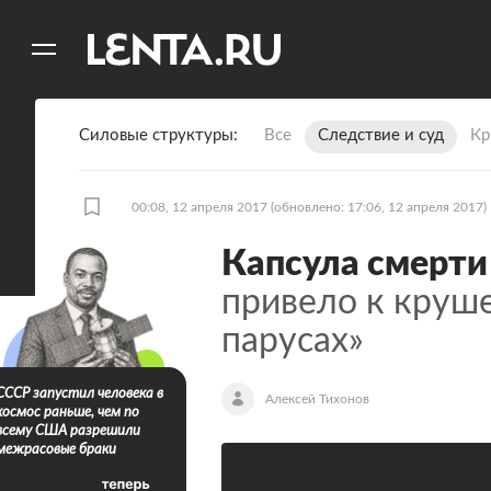
11
A
Силовые структуры
Все
Следствие и суд
Кр
00:08, 12 апреля 2017
(обновлено: 17:06, 12 апреля 2017)
Капсула смерти
привело к круш
парусах»
СССР запустил человека в
Алексей Тихонов
космос раньше, чем по
всему США разрешили
межрасовые браки