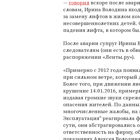
—
говорил
вскоре после авари
словам, Ирина Володина вхо
за замену лифтов в жилом ком
несовершеннолетних детей. О
падения лифта, в котором был
После аварии супруг Ирины В
следователям (они есть в об
распоряжении «Ленты.ру»).
«Примерно с 2012 года появи
при сильном ветре, который д
Более того, при движении ли
крушение 14.01.2016, примерн
издавая громкие звуки скреж
опасения жителей. По данны
многочисленные жалобы, на
Эксплуатация" реагировала ф
сути, они абстрагировались
ответственность на фирму, 
показаниях
Алексея Володин