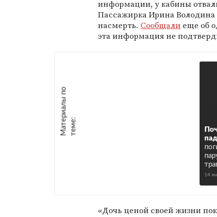
информации, у кабины отвали
Пассажирка Ирина Володина у
насмерть.
Сообщали
еще об 
эта информация не подтверд
М
а
т
р
и
а
л
ы
п
о
т
е
м
е
е
:
Поч
па
пог
пар
тра
14 я
«Дочь ценой своей жизни пок