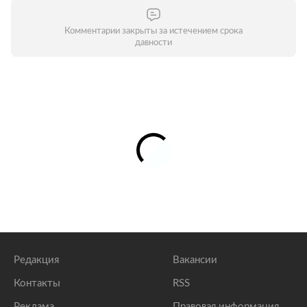
Комментарии закрыты за истечением срока
давности
Редакция
Вакансии
Контакты
RSS
Реклама
Правовая информация