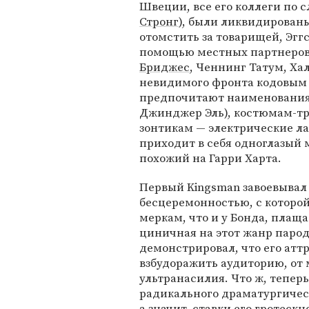
Швеции, все его коллеги по 
Стронг
), были ликвидирован
отомстить за товарищей, Эгг
помощью местных партнеров-
Бриджес
, Ченнинг Татум, Ха
невидимого фронта кодовым 
предпочитают наименования 
Джинджер Эль), костюмам-тр
зонтикам — электрические ла
приходит в себя одноглазый 
похожий на Гарри Харта.
Первый Kingsman завоевывал 
бесцеремонностью, с которой
меркам, что и у Бонда, плащ
циничная на этот жанр паро
демонстрировал, что его атт
взбудоражить аудиторию, от 
ультранасилия. Что ж, теперь
радикального драматургичес
а значит, ставки его гротеск