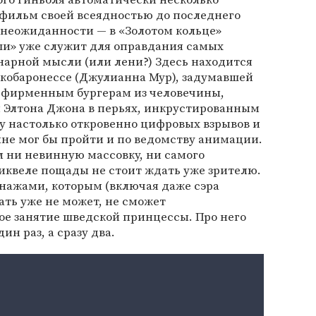
фильм своей всеядностью до последнего
 неожиданности — в «Золотом кольце»
ши» уже служит для оправдания самых
нарной мысли (или лени?) Здесь находится
ркобаронессе (Джулианна Мур), задумавшей
е фирменным бургерам из человечины,
и Элтона Джона в перьях, инкрустированным
у настолько откровенно цифровых взрывов и
олне мог бы пройти и по ведомству анимации.
 ни невинную массовку, ни самого
 сиквеле пощады не стоит ждать уже зрителю.
онажами, которым (включая даже сэра
ать уже не может, не сможет
е занятие шведской принцессы. Про него
дин раз, а сразу два.