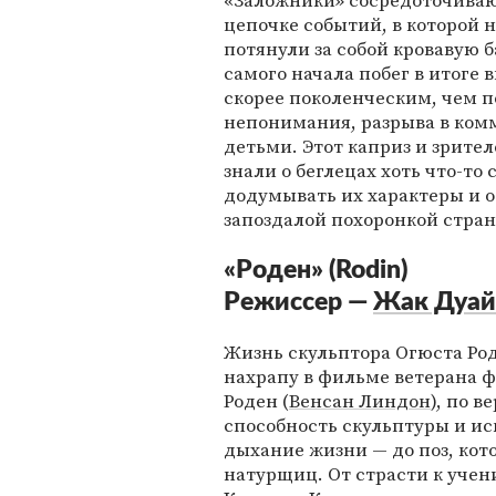
«Заложники» сосредоточиваю
цепочке событий, в которой
потянули за собой кровавую 
самого начала побег в итоге
скорее поколенческим, чем 
непонимания, разрыва в ком
детьми. Этот каприз и зрите
знали о беглецах хоть что-то
додумывать их характеры и 
запоздалой похоронкой стран
«Роден» (Rodin)
Режиссер —
Жак Дуай
Жизнь скульптора Огюста Ро
нахрапу в фильме ветерана ф
Роден (
Венсан Линдон
), по в
способность скульптуры и ис
дыхание жизни — до поз, кот
натурщиц. От страсти к уче