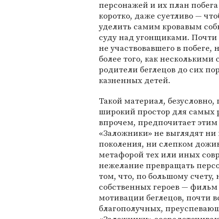
персонажей и их план побег
коротко, даже суетливо — чт
уделить самим кровавым соб
суду над угонщиками. Почти 
не участвовавшего в побеге,
более того, как несколькими
родители беглецов до сих пор
казненных детей.
Такой материал, безусловно, 
широкий простор для самых 
впрочем, предпочитает этим
«Заложники» не выглядят ни 
поколения, ни слепком дожи
метафорой тех или иных сов
нежелание превращать персо
том, что, по большому счету
собственных героев — фильм 
мотивации беглецов, почти в
благополучных, преуспевающ