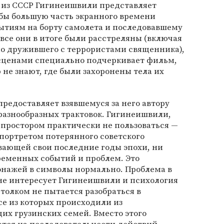
а из СССР Гигинеишвили представляет
обы большую часть экранного времени
ытиям на борту самолета и последовавшему
все они в итоге были расстреляны (включая
 но дружившего с террористами священника),
 сценами специально подчеркивает фильм,
 не знают, где были захоронены тела их
предоставляет взявшемуся за него автору
разнообразных трактовок. Гигинеишвили,
 простором практически не пользоваться —
портретом потерянного советского
вающей свои последние годы эпохи, ни
ременных событий и проблем. Это
нажей в символы нормально. Проблема в
, не интересует Гигинеишвили и психология
толком не пытается разобраться в
се из которых происходили из
их грузинских семей. Вместо этого