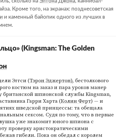
иль, сколько на
Элтона Джона
, каннибал-
йза. Кроме того, на экранах: позднесоветская
и
и каменный байопик одного из лучших в
мнем.
льцо» (Kingsman: The Golden
он
ели Эггси (
Тэрон Эджертон
), бестолкового
рого костюм на заказ и пара уроков манер
у британской шпионской службы Kingsman,
аставника Гарри Харта (
Колин Ферт
) — и
ъятиях шведской принцессы: та обещала
анальным сексом. Судя по тому, что в первые
евушка уже знакомит юного шпиона с
 эту проверку аристократическими
бежав гибели. Пока он обедал с королем