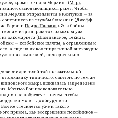
службе, кроме технаря Мерлина (
Марк
ы залпом самонаводящихся ракет. Чтобы
си и Мерлин отправляются в Кентукки — за
соперников из службы Statesman (
Джефф
лле Берри и
Педро Паскаль
). Эти бойцы
именам из рыцарского фольклора уже
из алкомаркета (Шампанское, Текила,
ойкам — ковбойские шляпы, а отравленным
ссо. А еще на их конспиративной вискокурне
мужчина с амнезией, подозрительно
доверие зрителей той показательной
 в подкладку типичного, сшитого по тем же
а шпионского жанра вшивалась запредельно
дия. Мэттью Вон последовательно
ракцион не побрезгует ничем, чтобы
мордочки мопса до абсурдного
 Вон не стесняется уже и такого
кого приема, как воскрешение покойников —
ного гиньоля автоматически несколько