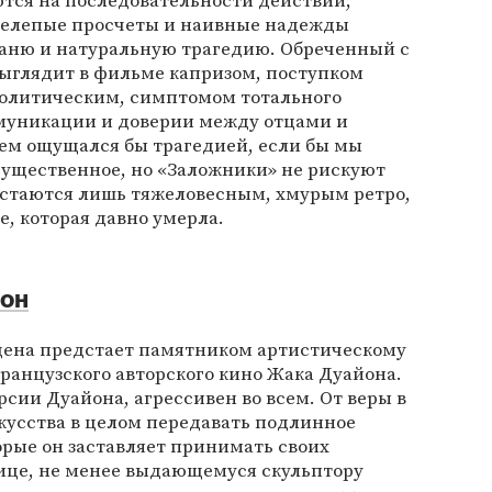
тся на последовательности действий,
 нелепые просчеты и наивные надежды
баню и натуральную трагедию. Обреченный с
 выглядит в фильме капризом, поступком
политическим, симптомом тотального
муникации и доверии между отцами и
лем ощущался бы трагедией, если бы мы
 существенное, но «Заложники» не рискуют
остаются лишь тяжеловесным, хмурым ретро,
е, которая давно умерла.
он
дена предстает памятником артистическому
ранцузского авторского кино Жака Дуайона.
ерсии Дуайона, агрессивен во всем. От веры в
кусства в целом передавать подлинное
орые он заставляет принимать своих
нице, не менее выдающемуся скульптору