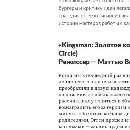
полагающаяся не столько на ст
бургеры и критику идеи легала
трагедия от
Резо Гигинеишвил
истории мастеров работы с ка
«Kingsman: Золотое ко
Circle)
Режиссер —
Мэттью В
Когда мы в последний раз вид
лондонского пацанчика, кото
преобразили в новую надежд
он оплакивал гибель своего н
рассчитывал утешиться в об
вознаградить его за героизм 
минуты «Золотого кольца» д
родителями, Эггси прошел и
капризами — заодно чудом из