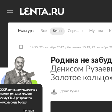
11
A
Культура
Все
Кино
Сериалы
Музыка
К
14:55, 22 сентября 2017
(обновлено: 15:13, 22 сентября 2
Родина не забу
Денисом Рузаевы
Золотое кольцо»
СССР запустил человека в
Денис Рузаев
космос раньше, чем по
всему США разрешили
межрасовые браки