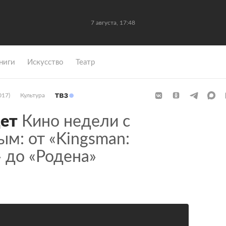
7 августа, 17:48
ниги
Искусство
Театр
017)
Культура
дет
Кино недели с
м: от «Kingsman:
 до «Родена»