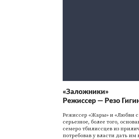
«Заложники»
Режиссер — Резо Гиг
Режиссер «Жары» и «Любви с 
серьезное, более того, основ
семеро тбилиссцев из прили
потребовав у власти дать им