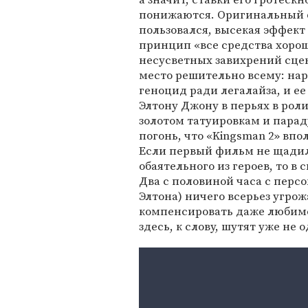
понижаются. Оригинальный 
пользовался, высекая эффект
принцип «все средства хоро
несусветных завихрений сце
место решительно всему: на
геноцид ради легалайза, и е
Элтону Джону в перьях в рол
золотом татуировкам и парад
погонь, что «Kingsman 2» вп
Если первый фильм не щадил
обаятельного из героев, то в
Два с половиной часа с перс
Элтона) ничего всерьез угрож
компенсировать даже любимо
здесь, к слову, шутят уже не о