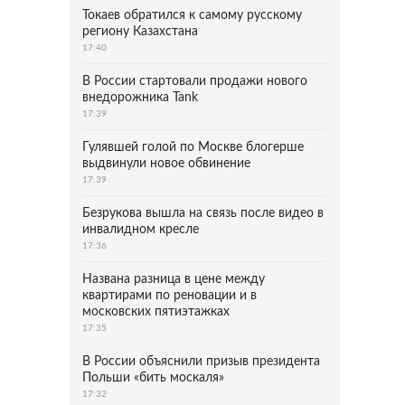
Токаев обратился к самому русскому
региону Казахстана
17:40
В России стартовали продажи нового
внедорожника Tank
17:39
Гулявшей голой по Москве блогерше
выдвинули новое обвинение
17:39
Безрукова вышла на связь после видео в
инвалидном кресле
17:36
Названа разница в цене между
квартирами по реновации и в
московских пятиэтажках
17:35
В России объяснили призыв президента
Польши «бить москаля»
17:32