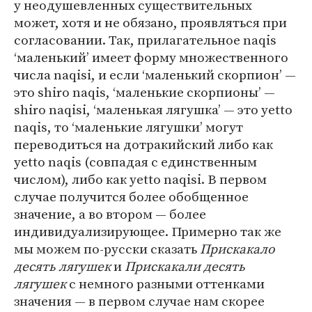
у неодушевленных существительных
может, хотя и не обязано, проявляться при
согласовании. Так, прилагательное naqis
‘маленький’ имеет форму множественного
числа naqisi, и если ‘маленький скорпион’ —
это shiro naqis, ‘маленькие скорпионы’ —
shiro naqisi, ‘маленькая лягушка’ — это yetto
naqis, то ‘маленькие лягушки’ могут
переводиться на дотракийский либо как
yetto naqis (совпадая с единственным
числом), либо как yetto naqisi. В первом
случае получится более обобщенное
значение, а во втором — более
индивидуализирующее. Примерно так же
мы можем по-русски сказать
Прискакало
десять лягушек
и
Прискакали десять
лягушек
с немного разными оттенками
значения — в первом случае нам скорее