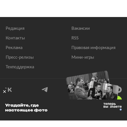
Редакция
Вакансии
Контакты
RSS
Реклама
Правовая информация
Пресс-релизы
Мини-игры
Техподдержка
18
+
Угадайте, где
настоящее фото
© 1999–2026 Все права защищены.
ООО «Лента.Ру»