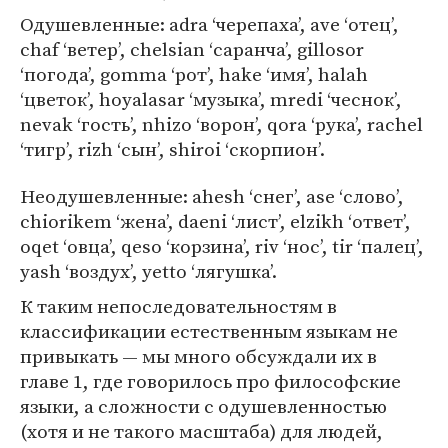
Одушевленные: adra ‘черепаха’, ave ‘отец’,
chaf ‘ветер’, chelsian ‘саранча’, gillosor
‘погода’, gomma ‘рот’, hake ‘имя’, halah
‘цветок’, hoyalasar ‘музыка’, mredi ‘чеснок’,
nevak ‘гость’, nhizo ‘ворон’, qora ‘рука’, rachel
‘тигр’, rizh ‘сын’, shiroi ‘скорпион’.
Неодушевленные: ahesh ‘снег’, ase ‘слово’,
chiorikem ‘жена’, daeni ‘лист’, elzikh ‘ответ’,
oqet ‘овца’, qeso ‘корзина’, riv ‘нос’, tir ‘палец’,
yash ‘воздух’, yetto ‘лягушка’.
К таким непоследовательностям в
классификации естественным языкам не
привыкать — мы много обсуждали их в
главе 1, где говорилось про философские
языки, а сложности с одушевленностью
(хотя и не такого масштаба) для людей,